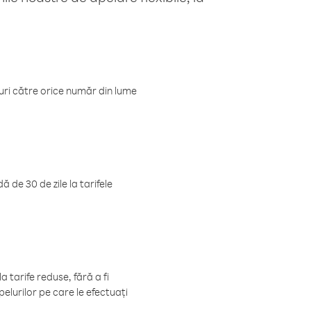
luri către orice număr din lume
 de 30 de zile la tarifele
 tarife reduse, fără a fi
elurilor pe care le efectuați