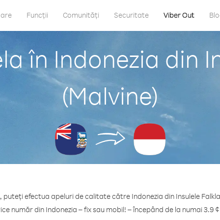
care
Funcții
Comunități
Securitate
Viber Out
Bl
a în Indonezia din I
(Malvine)
 puteți efectua apeluri de calitate către Indonezia din Insulele Falkl
rice număr din Indonezia – fix sau mobil! – începând de la numai 3.9 ¢