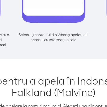
tru a
Selectați contactul din Viber și apelați din
d
ecranul cu informațiile sale
ocal
ntru a apela în Indonez
Falkland (Malvine)
e apelare la costuri mai mici. Alegeți una din opțiuni