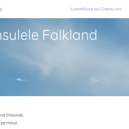
og
Autentificare
sau
Creare cont
nsulele Falkland
and (Malvine).
 pe minut.