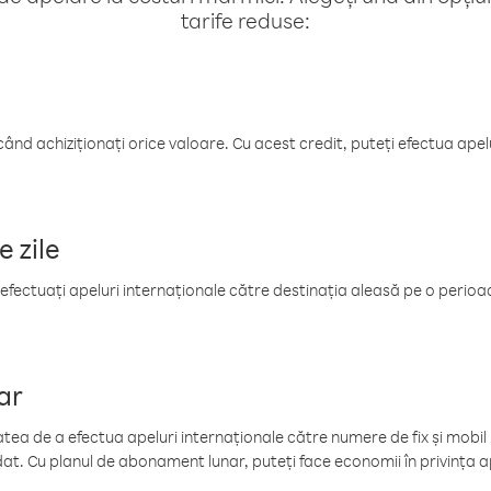
tarife reduse:
când achiziționați orice valoare. Cu acest credit, puteți efectua ape
e zile
efectuați apeluri internaționale către destinația aleasă pe o perioadă
ar
tea de a efectua apeluri internaționale către numere de fix și mobil la
at. Cu planul de abonament lunar, puteți face economii în privința ap