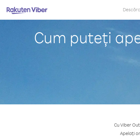
Descăr
Cum puteți apel
Cu Viber Out,
Apelați o