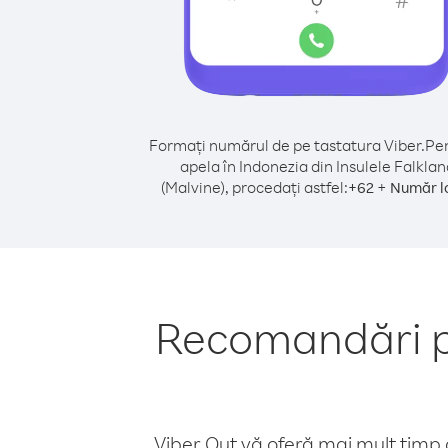
Formați numărul de pe tastatura Viber.
Pen
apela în Indonezia din Insulele Falklan
(Malvine), procedați astfel:
+
+
62
Număr l
Recomandări pe
Viber Out vă oferă mai mult timp d