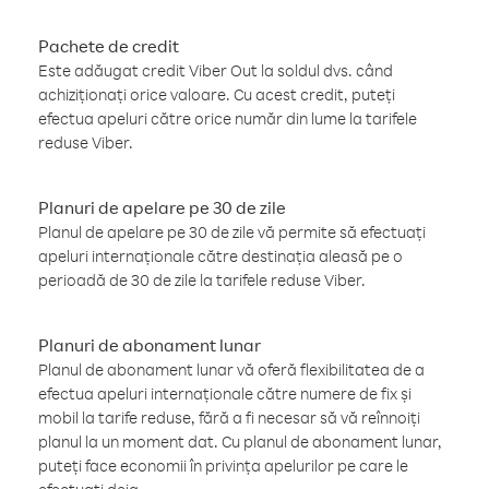
Pachete de credit
Este adăugat credit Viber Out la soldul dvs. când
achiziționați orice valoare. Cu acest credit, puteți
efectua apeluri către orice număr din lume la tarifele
reduse Viber.
Planuri de apelare pe 30 de zile
Planul de apelare pe 30 de zile vă permite să efectuați
apeluri internaționale către destinația aleasă pe o
perioadă de 30 de zile la tarifele reduse Viber.
Planuri de abonament lunar
Planul de abonament lunar vă oferă flexibilitatea de a
efectua apeluri internaționale către numere de fix și
mobil la tarife reduse, fără a fi necesar să vă reînnoiți
planul la un moment dat. Cu planul de abonament lunar,
puteți face economii în privința apelurilor pe care le