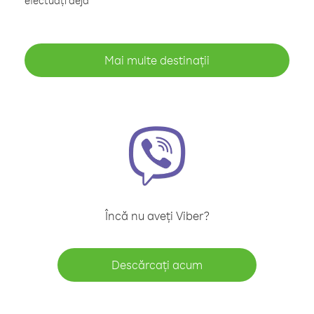
efectuați deja
Mai multe destinații
Încă nu aveți Viber?
Descărcați acum