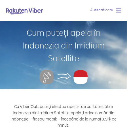
Autentificare
Togg
navig
Cum puteți apela în
Indonezia din Irridium
Satellite
Cu Viber Out, puteți efectua apeluri de calitate către
Indonezia din Irridium Satellite.
Apelați orice număr din
Indonezia – fix sau mobil! – începând de la numai 3.9 ¢ pe
minut.