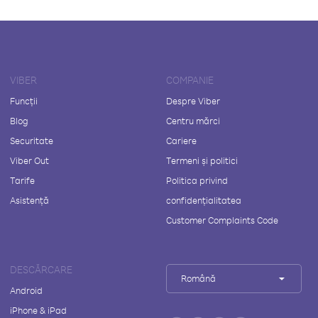
VIBER
COMPANIE
Funcții
Despre Viber
Blog
Centru mărci
Securitate
Cariere
Viber Out
Termeni și politici
Tarife
Politica privind
Asistență
confidențialitatea
Customer Complaints Code
DESCĂRCARE
Română
Android
iPhone & iPad