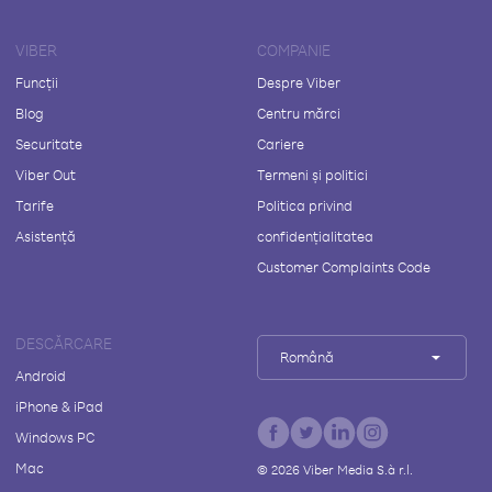
VIBER
COMPANIE
Funcții
Despre Viber
Blog
Centru mărci
Securitate
Cariere
Viber Out
Termeni și politici
Tarife
Politica privind
Asistență
confidențialitatea
Customer Complaints Code
DESCĂRCARE
Română
Android
iPhone & iPad
Windows PC
Mac
©
2026
Viber Media S.à r.l.