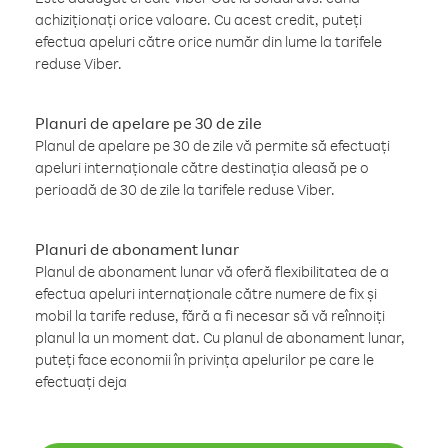
achiziționați orice valoare. Cu acest credit, puteți
efectua apeluri către orice număr din lume la tarifele
reduse Viber.
Planuri de apelare pe 30 de zile
Planul de apelare pe 30 de zile vă permite să efectuați
apeluri internaționale către destinația aleasă pe o
perioadă de 30 de zile la tarifele reduse Viber.
Planuri de abonament lunar
Planul de abonament lunar vă oferă flexibilitatea de a
efectua apeluri internaționale către numere de fix și
mobil la tarife reduse, fără a fi necesar să vă reînnoiți
planul la un moment dat. Cu planul de abonament lunar,
puteți face economii în privința apelurilor pe care le
efectuați deja