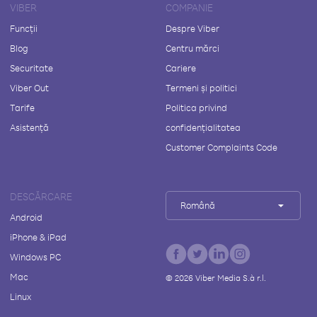
VIBER
COMPANIE
Funcții
Despre Viber
Blog
Centru mărci
Securitate
Cariere
Viber Out
Termeni și politici
Tarife
Politica privind
Asistență
confidențialitatea
Customer Complaints Code
DESCĂRCARE
Română
Android
iPhone & iPad
Windows PC
Mac
©
2026
Viber Media S.à r.l.
Linux