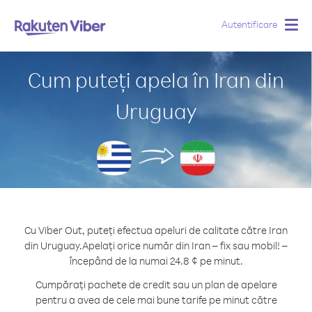
Autentificare
Togg
navig
Cum puteți apela în Iran din
Uruguay
Cu Viber Out, puteți efectua apeluri de calitate către Iran
din Uruguay.
Apelați orice număr din Iran – fix sau mobil! –
începând de la numai 24.8 ¢ pe minut.
Cumpărați pachete de credit sau un plan de apelare
pentru a avea de cele mai bune tarife pe minut către