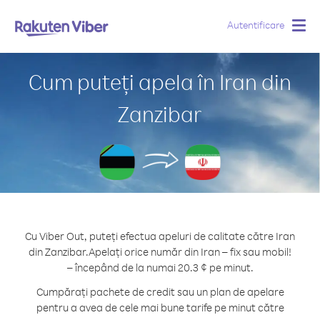
Autentificare
Togg
navig
Cum puteți apela în Iran din
Zanzibar
Cu Viber Out, puteți efectua apeluri de calitate către Iran
din Zanzibar.
Apelați orice număr din Iran – fix sau mobil!
– începând de la numai 20.3 ¢ pe minut.
Cumpărați pachete de credit sau un plan de apelare
pentru a avea de cele mai bune tarife pe minut către