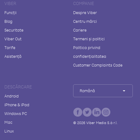
VIBER
COMPANIE
Funcții
Despre Viber
Blog
Centru mărci
Securitate
Cariere
Viber Out
Termeni și politici
Tarife
Politica privind
Asistență
confidențialitatea
Customer Complaints Code
DESCĂRCARE
Română
Android
iPhone & iPad
Windows PC
Mac
©
2026
Viber Media S.à r.l.
Linux