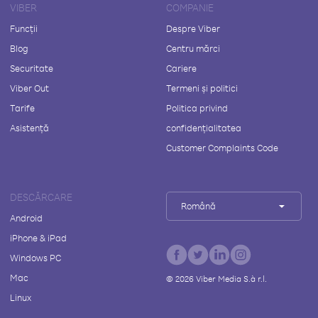
VIBER
COMPANIE
Funcții
Despre Viber
Blog
Centru mărci
Securitate
Cariere
Viber Out
Termeni și politici
Tarife
Politica privind
Asistență
confidențialitatea
Customer Complaints Code
DESCĂRCARE
Română
Android
iPhone & iPad
Windows PC
Mac
©
2026
Viber Media S.à r.l.
Linux