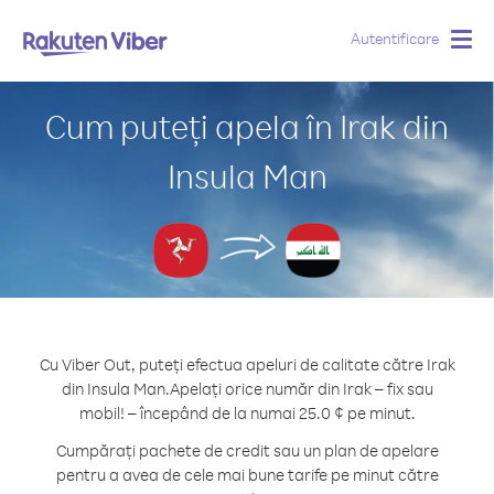
Autentificare
Togg
navig
Cum puteți apela în Irak din
Insula Man
Cu Viber Out, puteți efectua apeluri de calitate către Irak
din Insula Man.
Apelați orice număr din Irak – fix sau
mobil! – începând de la numai 25.0 ¢ pe minut.
Cumpărați pachete de credit sau un plan de apelare
pentru a avea de cele mai bune tarife pe minut către