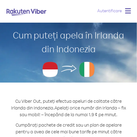
Autentificare
Togg
navig
Cum puteți apela în Irlanda
din Indonezia
Cu Viber Out, puteți efectua apeluri de calitate către
Irlanda din Indonezia.
Apelați orice număr din Irlanda – fix
sau mobil! – începând de la numai 1.9 ¢ pe minut.
Cumpărați pachete de credit sau un plan de apelare
pentru a avea de cele mai bune tarife pe minut către