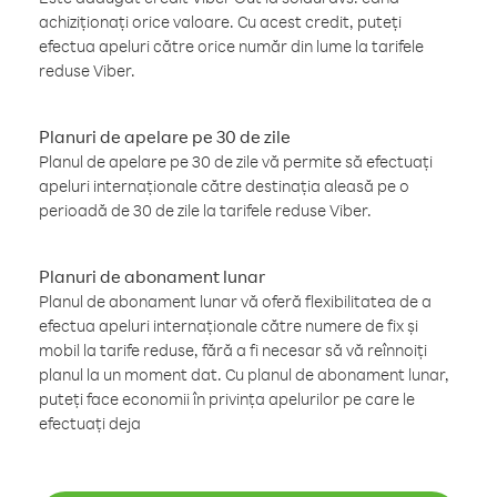
achiziționați orice valoare. Cu acest credit, puteți
efectua apeluri către orice număr din lume la tarifele
reduse Viber.
Planuri de apelare pe 30 de zile
Planul de apelare pe 30 de zile vă permite să efectuați
apeluri internaționale către destinația aleasă pe o
perioadă de 30 de zile la tarifele reduse Viber.
Planuri de abonament lunar
Planul de abonament lunar vă oferă flexibilitatea de a
efectua apeluri internaționale către numere de fix și
mobil la tarife reduse, fără a fi necesar să vă reînnoiți
planul la un moment dat. Cu planul de abonament lunar,
puteți face economii în privința apelurilor pe care le
efectuați deja