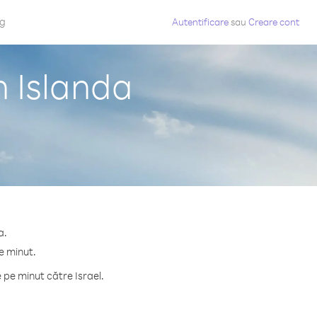
og
Autentificare
sau
Creare cont
n Islanda
a.
e minut.
pe minut către Israel.