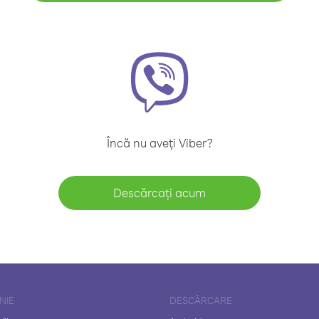
Încă nu aveți Viber?
Descărcați acum
NIE
DESCĂRCARE