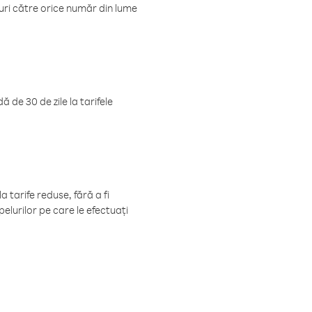
luri către orice număr din lume
 de 30 de zile la tarifele
 tarife reduse, fără a fi
elurilor pe care le efectuați