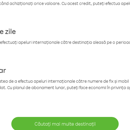
când achiziționați orice valoare. Cu acest credit, puteți efectua ape
e zile
efectuați apeluri internaționale către destinația aleasă pe o perioadă
ar
tea de a efectua apeluri internaționale către numere de fix și mobil la
at. Cu planul de abonament lunar, puteți face economii în privința ap
Căutați mai multe destinații