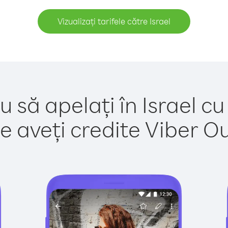
Vizualizați tarifele către Israel
u să apelați în Israel cu
e aveți credite Viber Out