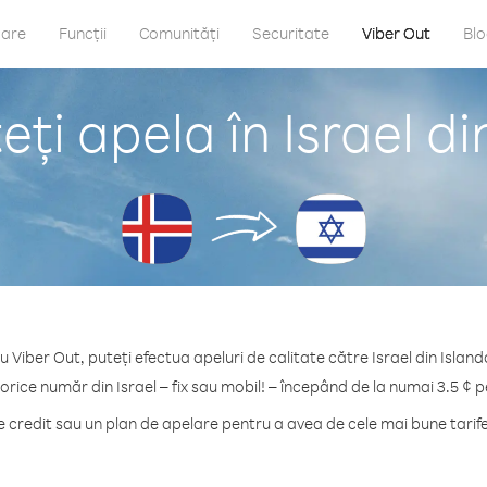
care
Funcții
Comunități
Securitate
Viber Out
Bl
ți apela în Israel di
u Viber Out, puteți efectua apeluri de calitate către Israel din Island
 orice număr din Israel – fix sau mobil! – începând de la numai 3.5 ¢ p
credit sau un plan de apelare pentru a avea de cele mai bune tarife 