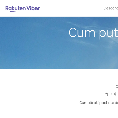
Descăr
Cum pute
C
Apelați
Cumpărați pachete de 