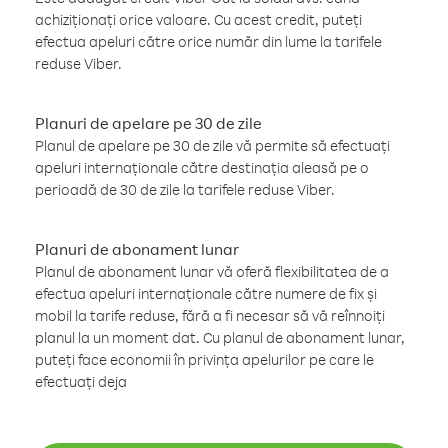
achiziționați orice valoare. Cu acest credit, puteți
efectua apeluri către orice număr din lume la tarifele
reduse Viber.
Planuri de apelare pe 30 de zile
Planul de apelare pe 30 de zile vă permite să efectuați
apeluri internaționale către destinația aleasă pe o
perioadă de 30 de zile la tarifele reduse Viber.
Planuri de abonament lunar
Planul de abonament lunar vă oferă flexibilitatea de a
efectua apeluri internaționale către numere de fix și
mobil la tarife reduse, fără a fi necesar să vă reînnoiți
planul la un moment dat. Cu planul de abonament lunar,
puteți face economii în privința apelurilor pe care le
efectuați deja