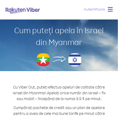
Autentificare
Togg
navig
Cum puteți apela în Israel
din Myanmar
Cu Viber Out, puteți efectua apeluri de calitate către
Israel din Myanmar.
Apelați orice număr din Israel – fix
sau mobil! – începând de la numai 3.5 ¢ pe minut.
Cumpărați pachete de credit sau un plan de apelare
pentru a avea de cele mai bune tarife pe minut către