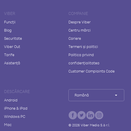
VIBER
COMPANIE
Funcții
Despre Viber
Blog
Centru mărci
Securitate
Cariere
Viber Out
Termeni și politici
Tarife
Politica privind
Asistență
confidențialitatea
Customer Complaints Code
DESCĂRCARE
Română
Android
iPhone & iPad
Windows PC
Mac
©
2026
Viber Media S.à r.l.