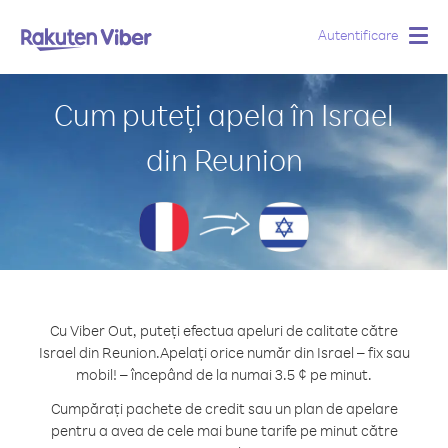
Autentificare
Togg
navig
Cum puteți apela în Israel
din Reunion
Cu Viber Out, puteți efectua apeluri de calitate către
Israel din Reunion.
Apelați orice număr din Israel – fix sau
mobil! – începând de la numai 3.5 ¢ pe minut.
Cumpărați pachete de credit sau un plan de apelare
pentru a avea de cele mai bune tarife pe minut către