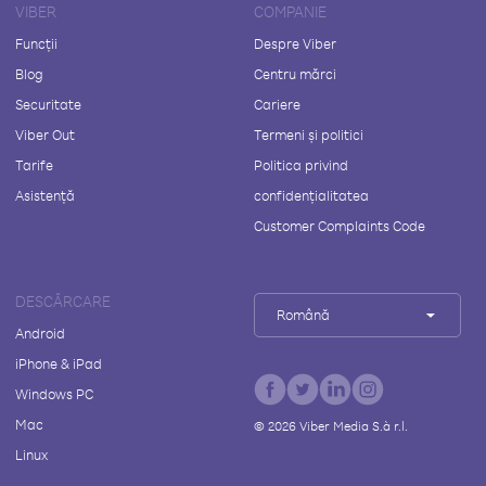
VIBER
COMPANIE
Funcții
Despre Viber
Blog
Centru mărci
Securitate
Cariere
Viber Out
Termeni și politici
Tarife
Politica privind
Asistență
confidențialitatea
Customer Complaints Code
DESCĂRCARE
Română
Android
iPhone & iPad
Windows PC
Mac
©
2026
Viber Media S.à r.l.
Linux