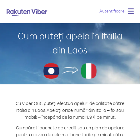
Autentificare
Togg
navig
Cum puteți apela în Italia
din Laos
Cu Viber Out, puteți efectua apeluri de calitate către
Italia din Laos.
Apelați orice număr din Italia – fix sau
mobil! – începând de la numai 1.9 ¢ pe minut.
Cumpărați pachete de credit sau un plan de apelare
pentru a avea de cele mai bune tarife pe minut către