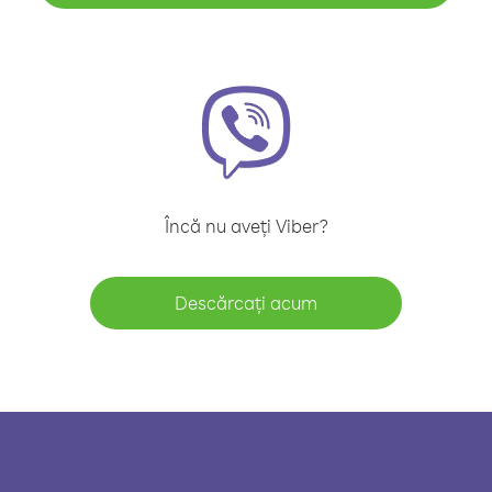
Încă nu aveți Viber?
Descărcați acum