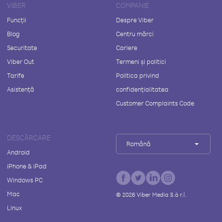
VIBER
COMPANIE
Funcții
Despre Viber
Blog
Centru mărci
Securitate
Cariere
Viber Out
Termeni și politici
Tarife
Politica privind
Asistență
confidențialitatea
Customer Complaints Code
DESCĂRCARE
Română
Android
iPhone & iPad
Windows PC
Mac
©
2026
Viber Media S.à r.l.
Linux