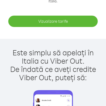
Italia.
Vizualizare tarife
Este simplu să apelați în
Italia cu Viber Out.
De îndată ce aveți credite
Viber Out, puteți să: