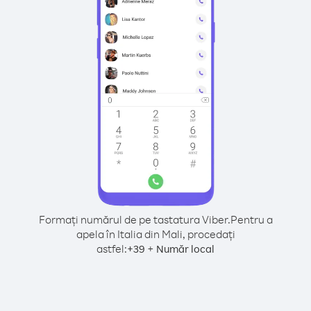
Formați numărul de pe tastatura Viber.
Pentru a
apela în Italia din Mali, procedați
astfel:
+
+
39
Număr local