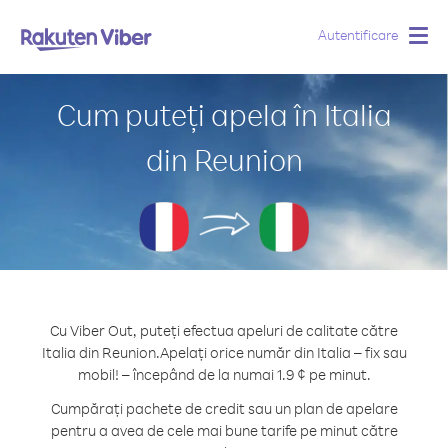
Autentificare
Togg
navig
Cum puteți apela în Italia
din Reunion
Cu Viber Out, puteți efectua apeluri de calitate către
Italia din Reunion.
Apelați orice număr din Italia – fix sau
mobil! – începând de la numai 1.9 ¢ pe minut.
Cumpărați pachete de credit sau un plan de apelare
pentru a avea de cele mai bune tarife pe minut către