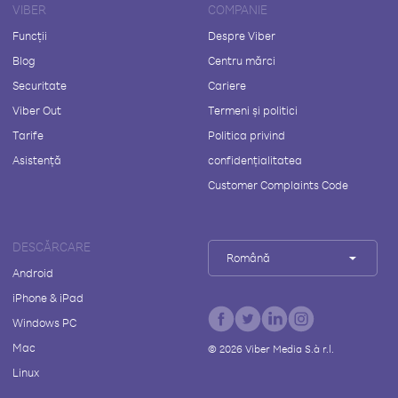
VIBER
COMPANIE
Funcții
Despre Viber
Blog
Centru mărci
Securitate
Cariere
Viber Out
Termeni și politici
Tarife
Politica privind
Asistență
confidențialitatea
Customer Complaints Code
DESCĂRCARE
Română
Android
iPhone & iPad
Windows PC
Mac
©
2026
Viber Media S.à r.l.
Linux