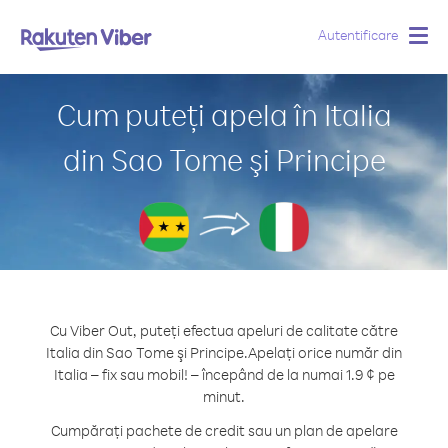
Autentificare
Togg
navig
Cum puteți apela în Italia
din Sao Tome şi Principe
Cu Viber Out, puteți efectua apeluri de calitate către
Italia din Sao Tome şi Principe.
Apelați orice număr din
Italia – fix sau mobil! – începând de la numai 1.9 ¢ pe
minut.
Cumpărați pachete de credit sau un plan de apelare