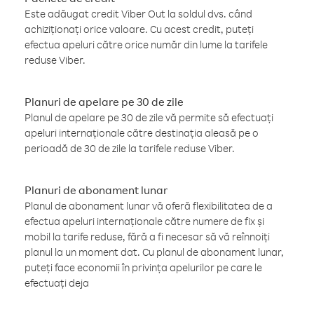
Este adăugat credit Viber Out la soldul dvs. când
achiziționați orice valoare. Cu acest credit, puteți
efectua apeluri către orice număr din lume la tarifele
reduse Viber.
Planuri de apelare pe 30 de zile
Planul de apelare pe 30 de zile vă permite să efectuați
apeluri internaționale către destinația aleasă pe o
perioadă de 30 de zile la tarifele reduse Viber.
Planuri de abonament lunar
Planul de abonament lunar vă oferă flexibilitatea de a
efectua apeluri internaționale către numere de fix și
mobil la tarife reduse, fără a fi necesar să vă reînnoiți
planul la un moment dat. Cu planul de abonament lunar,
puteți face economii în privința apelurilor pe care le
efectuați deja