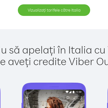
Vizualizați tarifele către Italia
u să apelați în Italia cu
e aveți credite Viber Out