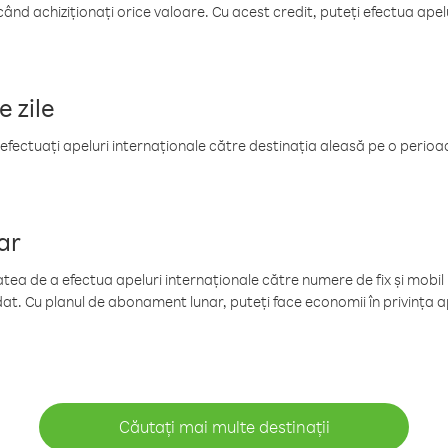
când achiziționați orice valoare. Cu acest credit, puteți efectua ape
e zile
efectuați apeluri internaționale către destinația aleasă pe o perioadă
ar
tea de a efectua apeluri internaționale către numere de fix și mobil la
at. Cu planul de abonament lunar, puteți face economii în privința ap
Căutați mai multe destinații