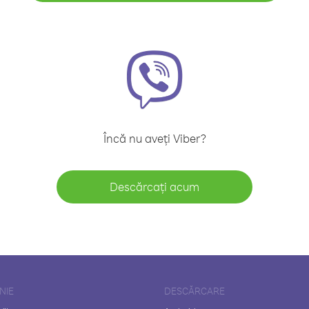
Încă nu aveți Viber?
Descărcați acum
NIE
DESCĂRCARE