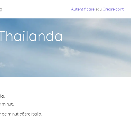
og
Autentificare
sau
Creare cont
 Thailanda
da.
e minut.
pe minut către Italia.