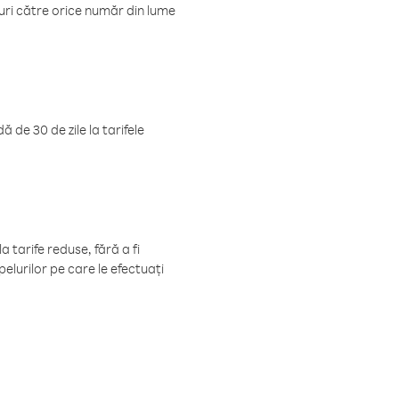
luri către orice număr din lume
 de 30 de zile la tarifele
 tarife reduse, fără a fi
elurilor pe care le efectuați