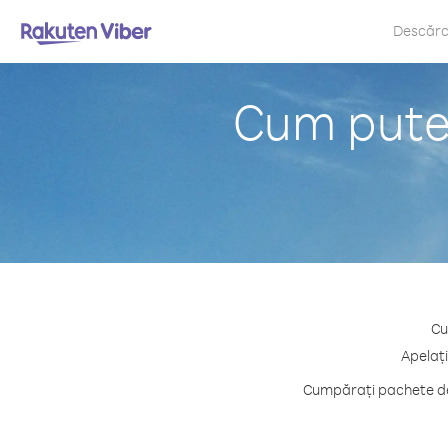
Descăr
Cum puteț
Cu
Apelați
Cumpărați pachete de 