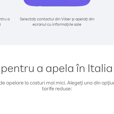
tru a
Selectați contactul din Viber și apelați din
i
ecranul cu informațiile sale
entru a apela în Italia
e apelare la costuri mai mici. Alegeți una din opțiuni
tarife reduse: