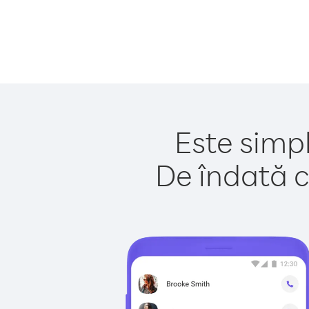
Este simpl
De îndată c