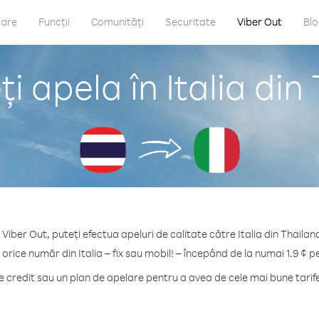
care
Funcții
Comunități
Securitate
Viber Out
Bl
i apela în Italia din
 Viber Out, puteți efectua apeluri de calitate către Italia din Thailan
 orice număr din Italia – fix sau mobil! – începând de la numai 1.9 ¢ p
credit sau un plan de apelare pentru a avea de cele mai bune tarife 