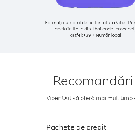
Formați numărul de pe tastatura Viber.
Pen
apela în Italia din Thailanda, procedaț
astfel:
+
+
39
Număr local
Recomandări p
Viber Out vă oferă mai mult timp d
Pachete de credit