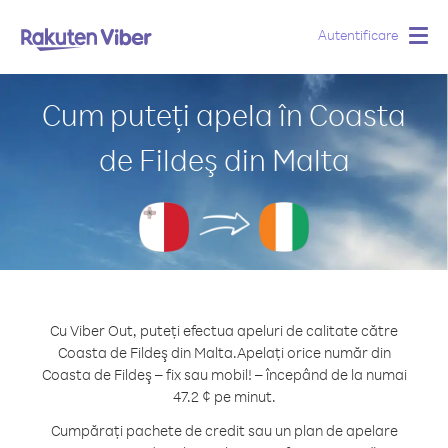
Autentificare
Togg
navig
Cum puteți apela în Coasta
de Fildeş din Malta
Cu Viber Out, puteți efectua apeluri de calitate către
Coasta de Fildeş din Malta.
Apelați orice număr din
Coasta de Fildeş – fix sau mobil! – începând de la numai
47.2 ¢ pe minut.
Cumpărați pachete de credit sau un plan de apelare