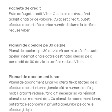
Pachete de credit
Este adăugat credit Viber Out la soldul dvs. când
achiziționați orice valoare. Cu acest credit, puteți
efectua apeluri către orice număr din lume la tarifele
reduse Viber.
Planuri de apelare pe 30 de zile
Planul de apelare pe 30 de zile vă permite să efectuați
apeluri internaționale către destinația aleasă pe o
perioadă de 30 de zile la tarifele reduse Viber.
Planuri de abonament lunar
Planul de abonament lunar vă oferă flexibilitatea de a
efectua apeluri internaționale către numere de fix și
mobil la tarife reduse, fără a fi necesar să vă reînnoiți
planul la un moment dat. Cu planul de abonament lunar,
puteți face economii în privința apelurilor pe care le
efectuați deja