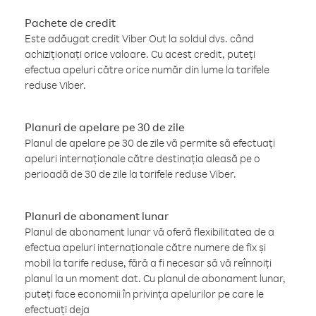
Pachete de credit
Este adăugat credit Viber Out la soldul dvs. când
achiziționați orice valoare. Cu acest credit, puteți
efectua apeluri către orice număr din lume la tarifele
reduse Viber.
Planuri de apelare pe 30 de zile
Planul de apelare pe 30 de zile vă permite să efectuați
apeluri internaționale către destinația aleasă pe o
perioadă de 30 de zile la tarifele reduse Viber.
Planuri de abonament lunar
Planul de abonament lunar vă oferă flexibilitatea de a
efectua apeluri internaționale către numere de fix și
mobil la tarife reduse, fără a fi necesar să vă reînnoiți
planul la un moment dat. Cu planul de abonament lunar,
puteți face economii în privința apelurilor pe care le
efectuați deja