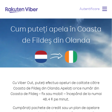
Autentificare
Togg
navig
Cum puteți apela în Coasta
de Fildeş din Olanda
Cu Viber Out, puteți efectua apeluri de calitate către
Coasta de Fildeş din Olanda.
Apelați orice număr din
Coasta de Fildeş – fix sau mobil! – începând de la numai
48.4 ¢ pe minut.
Cumpărați pachete de credit sau un plan de apelare