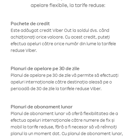
apelare flexibile, la tarife reduse:
Pachete de credit
Este adăugat credit Viber Out la soldul dvs. când
achiziționați orice valoare. Cu acest credit, puteți
efectua apeluri către orice număr din lume la tarifele
reduse Viber.
Planuri de apelare pe 30 de zile
Planul de apelare pe 30 de zile vă permite să efectuați
apeluri internaționale către destinația aleasă pe o
perioadă de 30 de zile la tarifele reduse Viber.
Planuri de abonament lunar
Planul de abonament lunar vă oferă flexibilitatea de a
efectua apeluri internaționale către numere de fix și
mobil la tarife reduse, fără a fi necesar să vă reînnoiți
planul la un moment dat. Cu planul de abonament lunar,