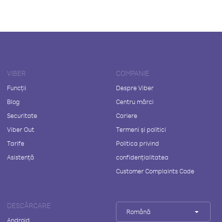
VIBER
COMPANIE
Funcții
Despre Viber
Blog
Centru mărci
Securitate
Cariere
Viber Out
Termeni și politici
Tarife
Politica privind
Asistență
confidențialitatea
Customer Complaints Code
DESCĂRCARE
Română
Android