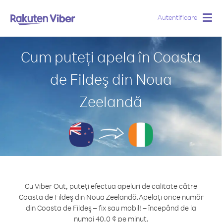
Autentificare
Togg
navig
Cum puteți apela în Coasta
de Fildeş din Noua
Zeelandă
Cu Viber Out, puteți efectua apeluri de calitate către
Coasta de Fildeş din Noua Zeelandă.
Apelați orice număr
din Coasta de Fildeş – fix sau mobil! – începând de la
numai 40.0 ¢ pe minut.