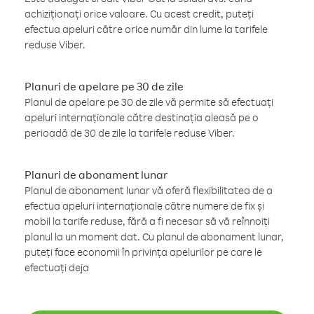
achiziționați orice valoare. Cu acest credit, puteți
efectua apeluri către orice număr din lume la tarifele
reduse Viber.
Planuri de apelare pe 30 de zile
Planul de apelare pe 30 de zile vă permite să efectuați
apeluri internaționale către destinația aleasă pe o
perioadă de 30 de zile la tarifele reduse Viber.
Planuri de abonament lunar
Planul de abonament lunar vă oferă flexibilitatea de a
efectua apeluri internaționale către numere de fix și
mobil la tarife reduse, fără a fi necesar să vă reînnoiți
planul la un moment dat. Cu planul de abonament lunar,
puteți face economii în privința apelurilor pe care le
efectuați deja