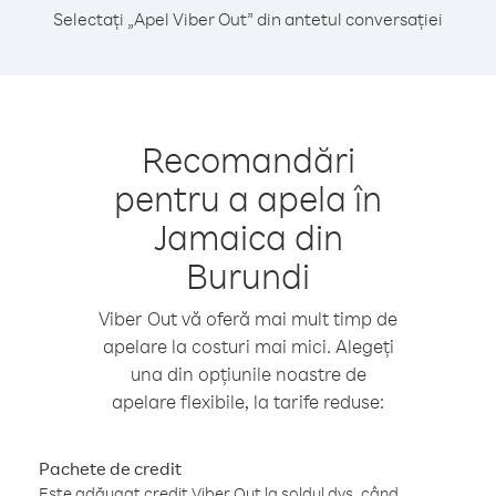
Selectați „Apel Viber Out” din antetul conversației
Recomandări
pentru a apela în
Jamaica din
Burundi
Viber Out vă oferă mai mult timp de
apelare la costuri mai mici. Alegeți
una din opțiunile noastre de
apelare flexibile, la tarife reduse:
Pachete de credit
Este adăugat credit Viber Out la soldul dvs. când