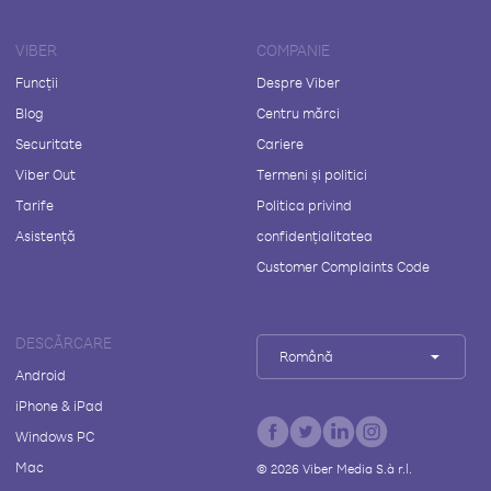
VIBER
COMPANIE
Funcții
Despre Viber
Blog
Centru mărci
Securitate
Cariere
Viber Out
Termeni și politici
Tarife
Politica privind
Asistență
confidențialitatea
Customer Complaints Code
DESCĂRCARE
Română
Android
iPhone & iPad
Windows PC
Mac
©
2026
Viber Media S.à r.l.