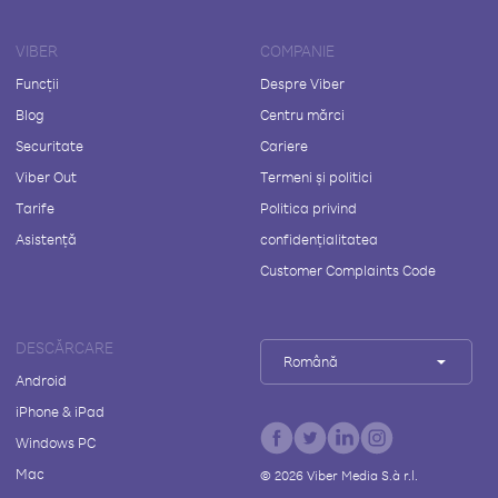
VIBER
COMPANIE
Funcții
Despre Viber
Blog
Centru mărci
Securitate
Cariere
Viber Out
Termeni și politici
Tarife
Politica privind
Asistență
confidențialitatea
Customer Complaints Code
DESCĂRCARE
Română
Android
iPhone & iPad
Windows PC
Mac
©
2026
Viber Media S.à r.l.