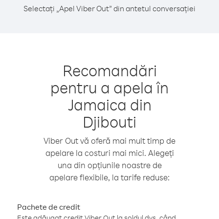
Selectați „Apel Viber Out” din antetul conversației
Recomandări
pentru a apela în
Jamaica din
Djibouti
Viber Out vă oferă mai mult timp de
apelare la costuri mai mici. Alegeți
una din opțiunile noastre de
apelare flexibile, la tarife reduse:
Pachete de credit
Este adăugat credit Viber Out la soldul dvs. când