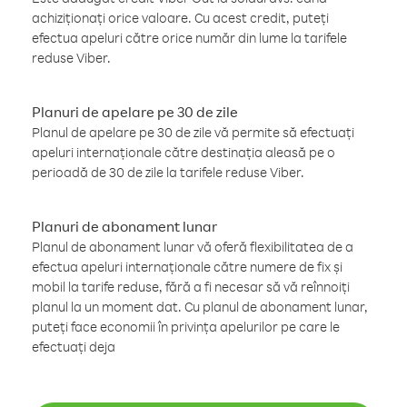
achiziționați orice valoare. Cu acest credit, puteți
efectua apeluri către orice număr din lume la tarifele
reduse Viber.
Planuri de apelare pe 30 de zile
Planul de apelare pe 30 de zile vă permite să efectuați
apeluri internaționale către destinația aleasă pe o
perioadă de 30 de zile la tarifele reduse Viber.
Planuri de abonament lunar
Planul de abonament lunar vă oferă flexibilitatea de a
efectua apeluri internaționale către numere de fix și
mobil la tarife reduse, fără a fi necesar să vă reînnoiți
planul la un moment dat. Cu planul de abonament lunar,
puteți face economii în privința apelurilor pe care le
efectuați deja