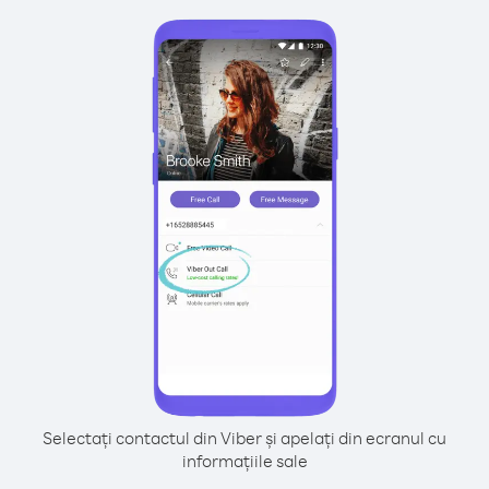
Selectați contactul din Viber și apelați din ecranul cu
informațiile sale