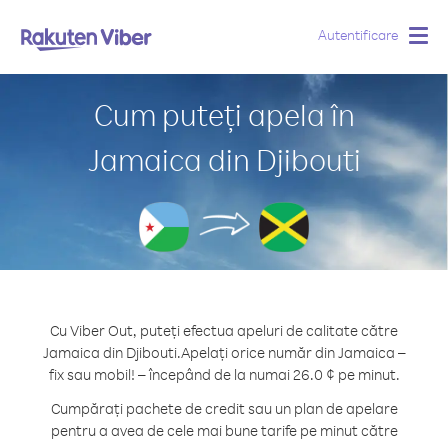
Autentificare
Togg
navig
Cum puteți apela în
Jamaica din Djibouti
Cu Viber Out, puteți efectua apeluri de calitate către
Jamaica din Djibouti.
Apelați orice număr din Jamaica –
fix sau mobil! – începând de la numai 26.0 ¢ pe minut.
Cumpărați pachete de credit sau un plan de apelare
pentru a avea de cele mai bune tarife pe minut către