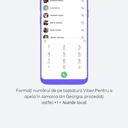
Formați numărul de pe tastatura Viber.
Pentru a
apela în Jamaica din Georgia, procedați
astfel:
+
+
1
Număr local