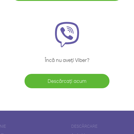
Încă nu aveți Viber?
Descărcați acum
NIE
DESCĂRCARE