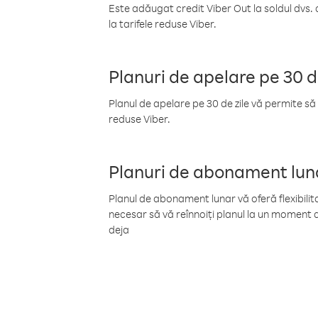
Este adăugat credit Viber Out la soldul dvs. 
la tarifele reduse Viber.
Planuri de apelare pe 30 d
Planul de apelare pe 30 de zile vă permite să 
reduse Viber.
Planuri de abonament lun
Planul de abonament lunar vă oferă flexibilita
necesar să vă reînnoiți planul la un moment d
deja