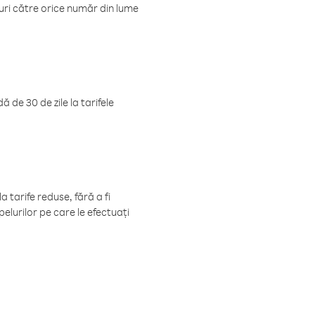
luri către orice număr din lume
 de 30 de zile la tarifele
 tarife reduse, fără a fi
elurilor pe care le efectuați