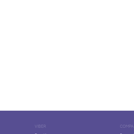
VIBER
COMPA