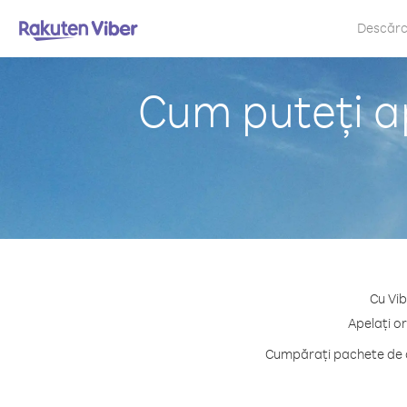
Descăr
Cum puteți a
Cu Vib
Apelați o
Cumpărați pachete de cr