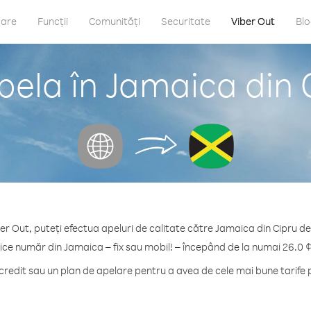
care
Funcții
Comunități
Securitate
Viber Out
Bl
pela în Jamaica din 
er Out, puteți efectua apeluri de calitate către Jamaica din Cipru d
rice număr din Jamaica – fix sau mobil! – începând de la numai 26.0 ¢
edit sau un plan de apelare pentru a avea de cele mai bune tarife