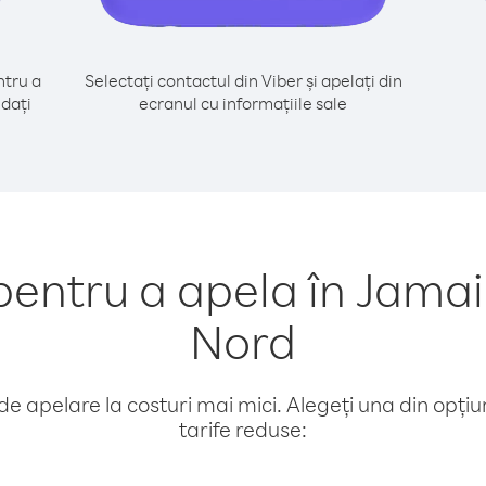
tru a
Selectați contactul din Viber și apelați din
edați
ecranul cu informațiile sale
ntru a apela în Jamai
Nord
e apelare la costuri mai mici. Alegeți una din opțiuni
tarife reduse: