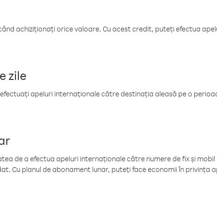
când achiziționați orice valoare. Cu acest credit, puteți efectua ape
e zile
efectuați apeluri internaționale către destinația aleasă pe o perioadă
ar
tea de a efectua apeluri internaționale către numere de fix și mobil la
at. Cu planul de abonament lunar, puteți face economii în privința ap