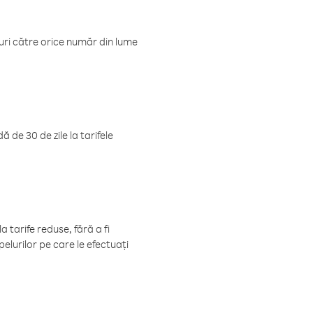
luri către orice număr din lume
 de 30 de zile la tarifele
 tarife reduse, fără a fi
elurilor pe care le efectuați