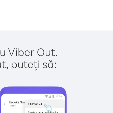
u Viber Out.
, puteți să: