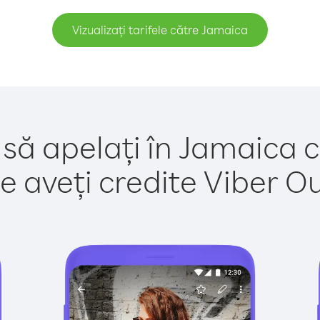
Vizualizați tarifele către Jamaica
 să apelați în Jamaica c
e aveți credite Viber Out