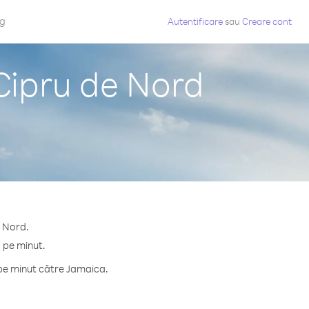
og
Autentificare
sau
Creare cont
Cipru de Nord
e Nord.
 pe minut.
 pe minut către Jamaica.