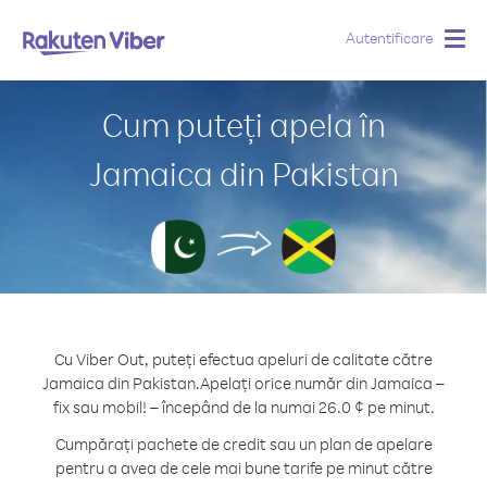
Autentificare
Togg
navig
Cum puteți apela în
Jamaica din Pakistan
Cu Viber Out, puteți efectua apeluri de calitate către
Jamaica din Pakistan.
Apelați orice număr din Jamaica –
fix sau mobil! – începând de la numai 26.0 ¢ pe minut.
Cumpărați pachete de credit sau un plan de apelare
pentru a avea de cele mai bune tarife pe minut către