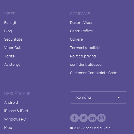
VIBER
COMPANIE
Funcții
Despre Viber
Blog
Centru mărci
Securitate
Cariere
Viber Out
Termeni și politici
Tarife
Politica privind
Asistență
confidențialitatea
Customer Complaints Code
DESCĂRCARE
Română
Android
iPhone & iPad
Windows PC
Mac
©
2026
Viber Media S.à r.l.