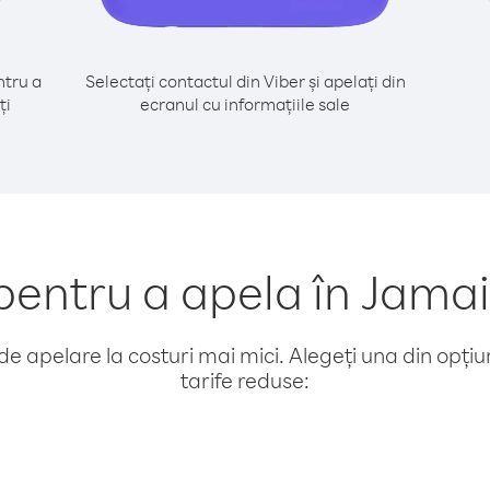
tru a
Selectați contactul din Viber și apelați din
ți
ecranul cu informațiile sale
entru a apela în Jamai
e apelare la costuri mai mici. Alegeți una din opțiuni
tarife reduse: