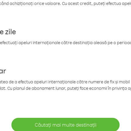
când achiziționați orice valoare. Cu acest credit, puteți efectua ape
e zile
efectuați apeluri internaționale către destinația aleasă pe o perioadă
ar
tea de a efectua apeluri internaționale către numere de fix și mobil la
at. Cu planul de abonament lunar, puteți face economii în privința ap
Căutați mai multe destinații