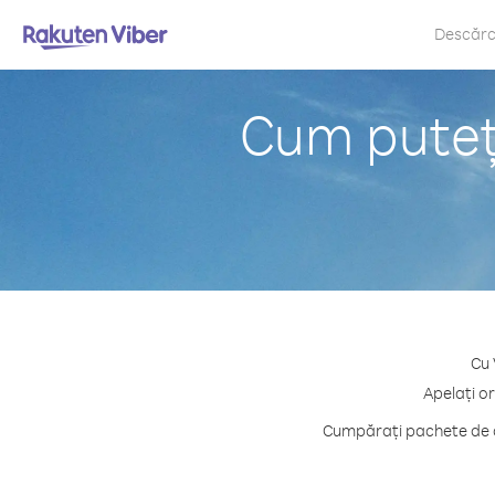
Descăr
Cum puteț
Cu 
Apelați o
Cumpărați pachete de cr