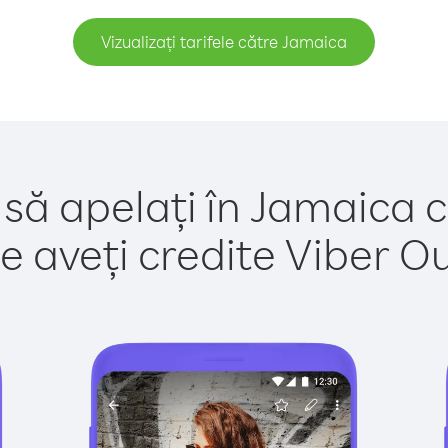
Vizualizați tarifele către Jamaica
 să apelați în Jamaica c
e aveți credite Viber Out