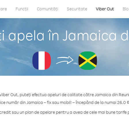
care
Funcții
Comunități
Securitate
Viber Out
Bl
i apela în Jamaica d
Viber Out, puteți efectua apeluri de calitate către Jamaica din Reun
rice număr din Jamaica – fix sau mobil! – începând de la numai 26.0 ¢
edit sau un plan de apelare pentru a avea de cele mai bune tarife