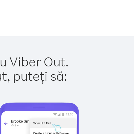
u Viber Out.
, puteți să: