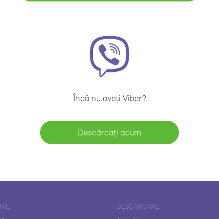
Încă nu aveți Viber?
Descărcați acum
NIE
DESCĂRCARE