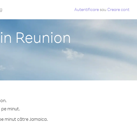
og
Autentificare
sau
Creare cont
in Reunion
ion.
 pe minut.
 pe minut către Jamaica.