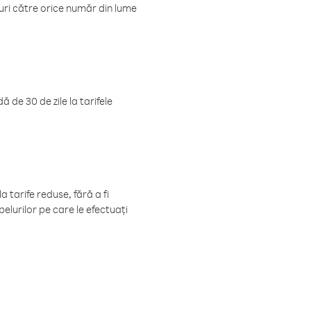
luri către orice număr din lume
 de 30 de zile la tarifele
 tarife reduse, fără a fi
elurilor pe care le efectuați