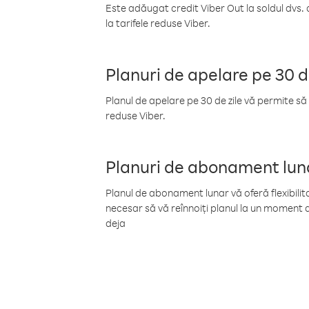
Este adăugat credit Viber Out la soldul dvs. 
la tarifele reduse Viber.
Planuri de apelare pe 30 d
Planul de apelare pe 30 de zile vă permite să 
reduse Viber.
Planuri de abonament lun
Planul de abonament lunar vă oferă flexibilita
necesar să vă reînnoiți planul la un moment d
deja