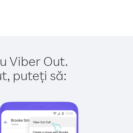
u Viber Out.
, puteți să: