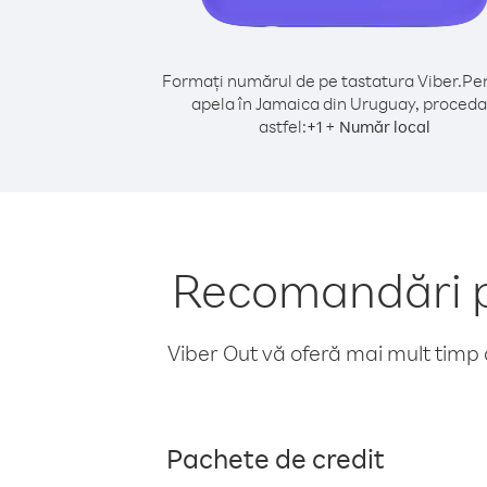
Formați numărul de pe tastatura Viber.
Pen
apela în Jamaica din Uruguay, proceda
astfel:
+
+
1
Număr local
Recomandări p
Viber Out vă oferă mai mult timp d
Pachete de credit