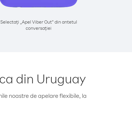
Selectați „Apel Viber Out” din antetul
conversației
ca din Uruguay
le noastre de apelare flexibile, la