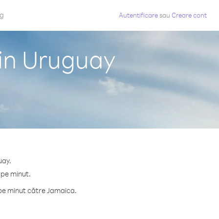
og
Autentificare
sau
Creare cont
din Uruguay
uay.
 pe minut.
 pe minut către Jamaica.