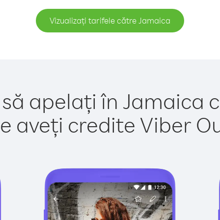
Vizualizați tarifele către Jamaica
 să apelați în Jamaica c
e aveți credite Viber Out