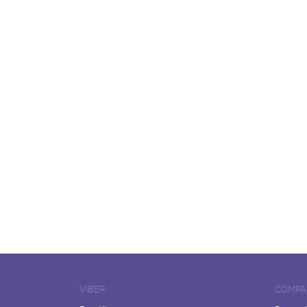
VIBER
COMPA