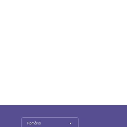
Română