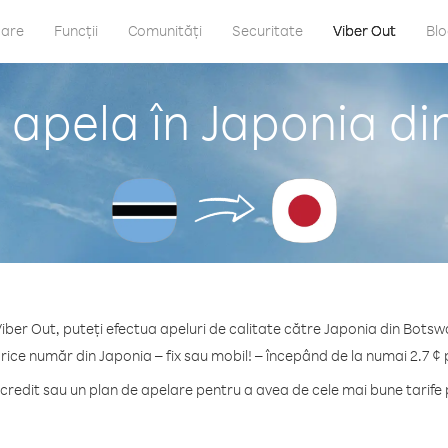
care
Funcții
Comunități
Securitate
Viber Out
Bl
 apela în Japonia d
iber Out, puteți efectua apeluri de calitate către Japonia din Bots
orice număr din Japonia – fix sau mobil! – începând de la numai 2.7 ¢ 
redit sau un plan de apelare pentru a avea de cele mai bune tarife 