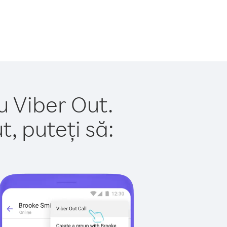
u Viber Out.
, puteți să: