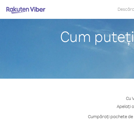
Descăr
Cum puteți
Cu V
Apelați 
Cumpărați pachete de c