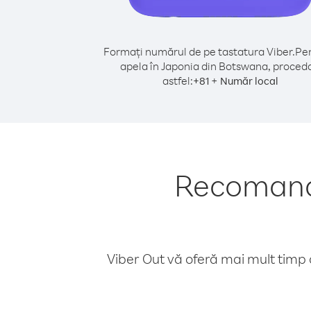
Formați numărul de pe tastatura Viber.
Pen
apela în Japonia din Botswana, proceda
astfel:
+
+
81
Număr local
Recomandă
Viber Out vă oferă mai mult timp d