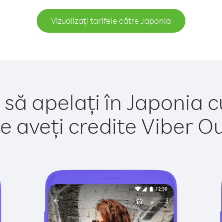
Vizualizați tarifele către Japonia
 să apelați în Japonia c
e aveți credite Viber Out