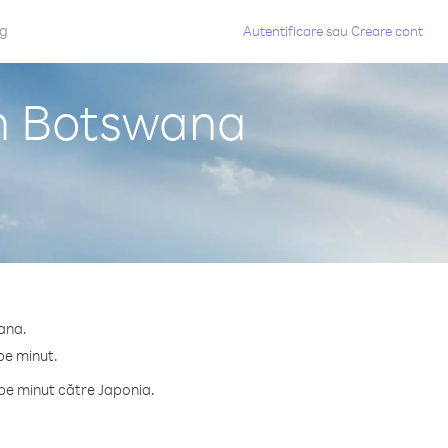
og
Autentificare
sau
Creare cont
in Botswana
wana.
pe minut.
pe minut către Japonia.