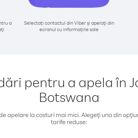
tru a
Selectați contactul din Viber și apelați din
ți
ecranul cu informațiile sale
ri pentru a apela în J
Botswana
e apelare la costuri mai mici. Alegeți una din opțiuni
tarife reduse: