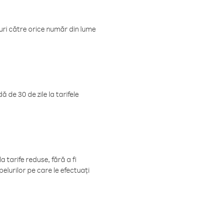
luri către orice număr din lume
 de 30 de zile la tarifele
 tarife reduse, fără a fi
elurilor pe care le efectuați