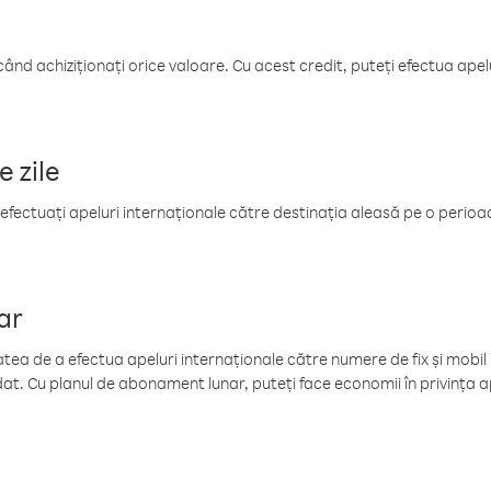
când achiziționați orice valoare. Cu acest credit, puteți efectua ape
e zile
efectuați apeluri internaționale către destinația aleasă pe o perioadă
ar
tea de a efectua apeluri internaționale către numere de fix și mobil la
at. Cu planul de abonament lunar, puteți face economii în privința ap