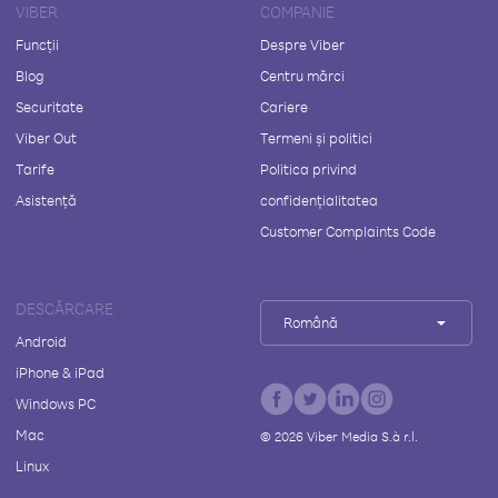
VIBER
COMPANIE
Funcții
Despre Viber
Blog
Centru mărci
Securitate
Cariere
Viber Out
Termeni și politici
Tarife
Politica privind
Asistență
confidențialitatea
Customer Complaints Code
DESCĂRCARE
Română
Android
iPhone & iPad
Windows PC
Mac
©
2026
Viber Media S.à r.l.
Linux