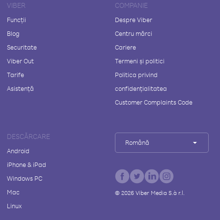
VIBER
COMPANIE
Funcții
Despre Viber
Blog
Centru mărci
Securitate
Cariere
Viber Out
Termeni și politici
Tarife
Politica privind
Asistență
confidențialitatea
Customer Complaints Code
DESCĂRCARE
Română
Android
iPhone & iPad
Windows PC
Mac
©
2026
Viber Media S.à r.l.
Linux