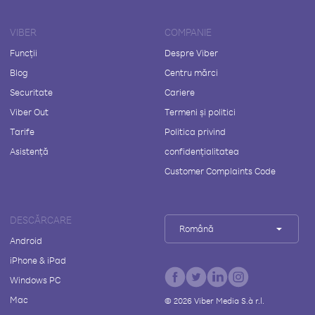
VIBER
COMPANIE
Funcții
Despre Viber
Blog
Centru mărci
Securitate
Cariere
Viber Out
Termeni și politici
Tarife
Politica privind
Asistență
confidențialitatea
Customer Complaints Code
DESCĂRCARE
Română
Android
iPhone & iPad
Windows PC
Mac
©
2026
Viber Media S.à r.l.