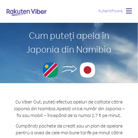
Autentificare
Togg
navig
Cum puteți apela în
Japonia din Namibia
Cu Viber Out, puteți efectua apeluri de calitate către
Japonia din Namibia.
Apelați orice număr din Japonia –
fix sau mobil! – începând de la numai 2.7 ¢ pe minut.
Cumpărați pachete de credit sau un plan de apelare
pentru a avea de cele mai bune tarife pe minut către