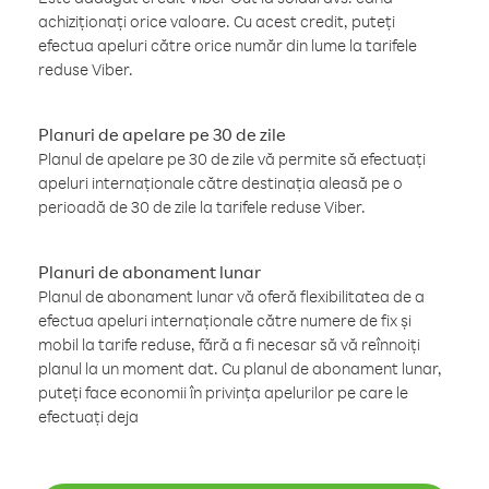
achiziționați orice valoare. Cu acest credit, puteți
efectua apeluri către orice număr din lume la tarifele
reduse Viber.
Planuri de apelare pe 30 de zile
Planul de apelare pe 30 de zile vă permite să efectuați
apeluri internaționale către destinația aleasă pe o
perioadă de 30 de zile la tarifele reduse Viber.
Planuri de abonament lunar
Planul de abonament lunar vă oferă flexibilitatea de a
efectua apeluri internaționale către numere de fix și
mobil la tarife reduse, fără a fi necesar să vă reînnoiți
planul la un moment dat. Cu planul de abonament lunar,
puteți face economii în privința apelurilor pe care le
efectuați deja