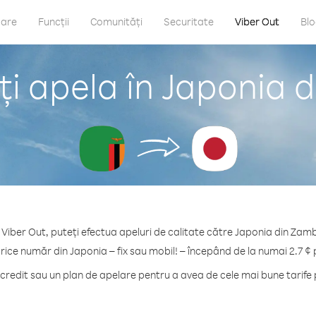
care
Funcții
Comunități
Securitate
Viber Out
Bl
i apela în Japonia 
 Viber Out, puteți efectua apeluri de calitate către Japonia din Zamb
orice număr din Japonia – fix sau mobil! – începând de la numai 2.7 ¢ 
redit sau un plan de apelare pentru a avea de cele mai bune tarife 