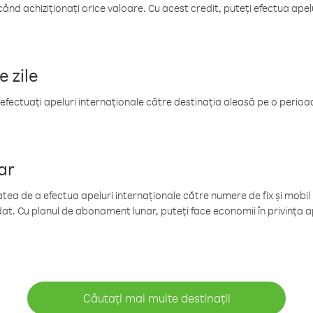
când achiziționați orice valoare. Cu acest credit, puteți efectua ape
e zile
efectuați apeluri internaționale către destinația aleasă pe o perioadă
ar
tea de a efectua apeluri internaționale către numere de fix și mobil la
at. Cu planul de abonament lunar, puteți face economii în privința ap
Căutați mai multe destinații