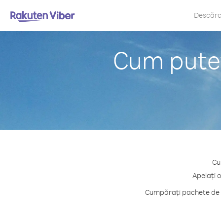
Descăr
Cum puteț
Cu
Apelați 
Cumpărați pachete de c