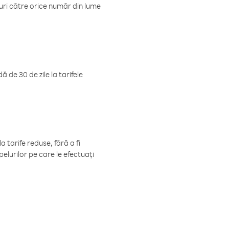
luri către orice număr din lume
 de 30 de zile la tarifele
 tarife reduse, fără a fi
elurilor pe care le efectuați