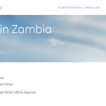
og
Autentificare
sau
Creare cont
din Zambia
ia.
pe minut.
pe minut către Japonia.