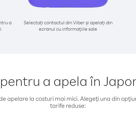
tru a
Selectați contactul din Viber și apelați din
i
ecranul cu informațiile sale
entru a apela în Japo
e apelare la costuri mai mici. Alegeți una din opțiuni
tarife reduse: