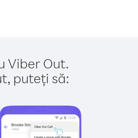
u Viber Out.
, puteți să: