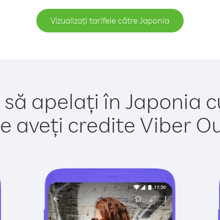
Vizualizați tarifele către Japonia
 să apelați în Japonia c
e aveți credite Viber Out