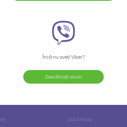
Încă nu aveți Viber?
Descărcați acum
NIE
DESCĂRCARE