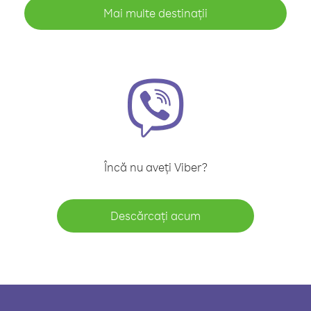
Mai multe destinații
Încă nu aveți Viber?
Descărcați acum