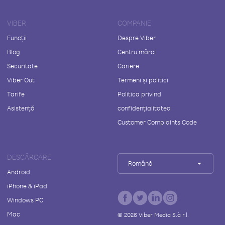
VIBER
COMPANIE
Funcții
Despre Viber
Blog
Centru mărci
Securitate
Cariere
Viber Out
Termeni și politici
Tarife
Politica privind
Asistență
confidențialitatea
Customer Complaints Code
DESCĂRCARE
Română
Android
iPhone & iPad
Windows PC
Mac
©
2026
Viber Media S.à r.l.