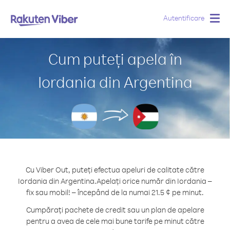
Autentificare
Togg
navig
Cum puteți apela în
Iordania din Argentina
Cu Viber Out, puteți efectua apeluri de calitate către
Iordania din Argentina.
Apelați orice număr din Iordania –
fix sau mobil! – începând de la numai 21.5 ¢ pe minut.
Cumpărați pachete de credit sau un plan de apelare
pentru a avea de cele mai bune tarife pe minut către