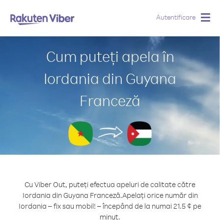
Autentificare
Togg
navig
Cum puteți apela în
Iordania din Guyana
Franceză
Cu Viber Out, puteți efectua apeluri de calitate către
Iordania din Guyana Franceză.
Apelați orice număr din
Iordania – fix sau mobil! – începând de la numai 21.5 ¢ pe
minut.