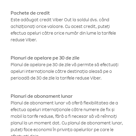
Pachete de credit
Este adăugat credit Viber Out la soldul dvs. când
achiziționați orice valoare. Cu acest credit, puteți
efectua apeluri către orice număr din lume la tarifele
reduse Viber.
Planuri de apelare pe 30 de zile
Planul de apelare pe 30 de zile vă permite să efectuați
apeluri internaționale către destinația aleasă pe o
perioadă de 30 de zile la tarifele reduse Viber.
Planuri de abonament lunar
Planul de abonament lunar vă oferă flexibilitatea de a
efectua apeluri internaționale către numere de fix și
mobil la tarife reduse, fără a fi necesar să vă reînnoiți
planul la un moment dat. Cu planul de abonament lunar,
puteți face economii în privința apelurilor pe care le