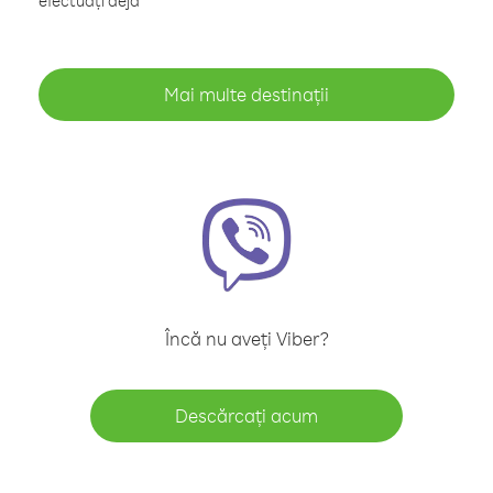
efectuați deja
Mai multe destinații
Încă nu aveți Viber?
Descărcați acum