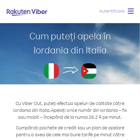
Autentificare
Togg
navig
Cum puteți apela în
Iordania din Italia
Cu Viber Out, puteți efectua apeluri de calitate către
Iordania din Italia.
Apelați orice număr din Iordania – fix
sau mobil! – începând de la numai 26.2 ¢ pe minut.
Cumpărați pachete de credit sau un plan de apelare
pentru a avea de cele mai bune tarife pe minut către