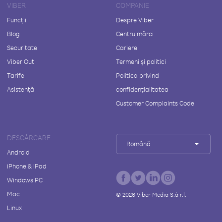
VIBER
COMPANIE
Funcții
Despre Viber
Blog
Centru mărci
Securitate
Cariere
Viber Out
Termeni și politici
Tarife
Politica privind
Asistență
confidențialitatea
Customer Complaints Code
DESCĂRCARE
Română
Android
iPhone & iPad
Windows PC
Mac
©
2026
Viber Media S.à r.l.
Linux