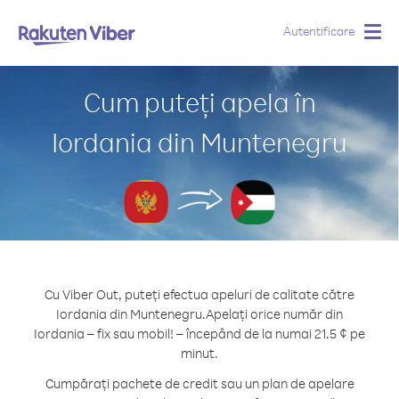
Autentificare
Togg
navig
Cum puteți apela în
Iordania din Muntenegru
Cu Viber Out, puteți efectua apeluri de calitate către
Iordania din Muntenegru.
Apelați orice număr din
Iordania – fix sau mobil! – începând de la numai 21.5 ¢ pe
minut.
Cumpărați pachete de credit sau un plan de apelare