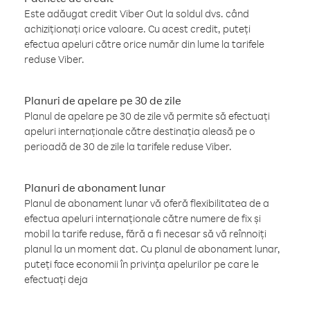
Este adăugat credit Viber Out la soldul dvs. când
achiziționați orice valoare. Cu acest credit, puteți
efectua apeluri către orice număr din lume la tarifele
reduse Viber.
Planuri de apelare pe 30 de zile
Planul de apelare pe 30 de zile vă permite să efectuați
apeluri internaționale către destinația aleasă pe o
perioadă de 30 de zile la tarifele reduse Viber.
Planuri de abonament lunar
Planul de abonament lunar vă oferă flexibilitatea de a
efectua apeluri internaționale către numere de fix și
mobil la tarife reduse, fără a fi necesar să vă reînnoiți
planul la un moment dat. Cu planul de abonament lunar,
puteți face economii în privința apelurilor pe care le
efectuați deja