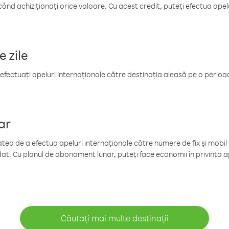
când achiziționați orice valoare. Cu acest credit, puteți efectua ape
e zile
efectuați apeluri internaționale către destinația aleasă pe o perioadă
ar
tea de a efectua apeluri internaționale către numere de fix și mobil la
at. Cu planul de abonament lunar, puteți face economii în privința ap
Căutați mai multe destinații