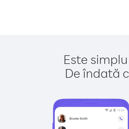
Este simplu 
De îndată c