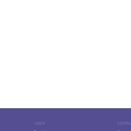
VIBER
COMPA