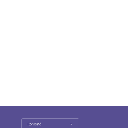
Română