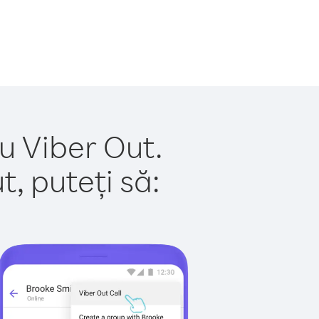
cu Viber Out.
, puteți să: