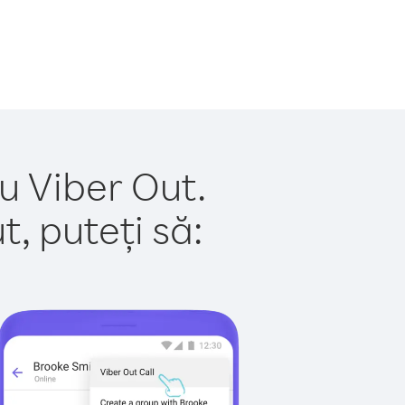
cu Viber Out.
, puteți să: