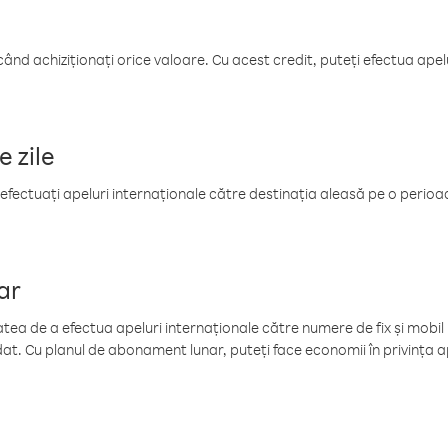
când achiziționați orice valoare. Cu acest credit, puteți efectua ape
e zile
efectuați apeluri internaționale către destinația aleasă pe o perioadă
ar
tea de a efectua apeluri internaționale către numere de fix și mobil la
at. Cu planul de abonament lunar, puteți face economii în privința ap