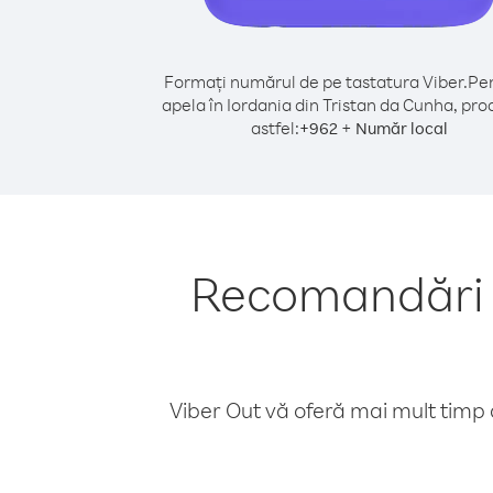
Formați numărul de pe tastatura Viber.
Pen
apela în Iordania din Tristan da Cunha, pro
astfel:
+
+
962
Număr local
Recomandări p
Viber Out vă oferă mai mult timp d