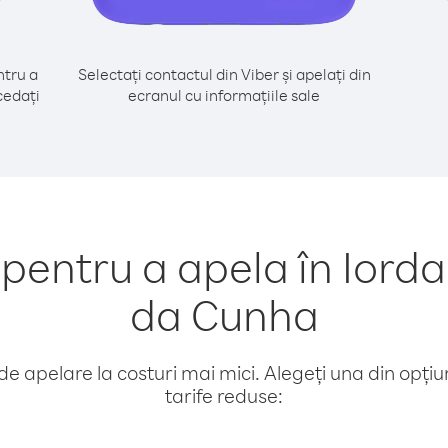
tru a
Selectați contactul din Viber și apelați din
cedați
ecranul cu informațiile sale
entru a apela în Iordan
da Cunha
e apelare la costuri mai mici. Alegeți una din opțiuni
tarife reduse: