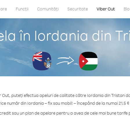
care
Funcții
Comunități
Securitate
Viber Out
Bl
la în Iordania din T
r Out, puteți efectua apeluri de calitate către Iordania din Tristan d
rice număr din Iordania – fix sau mobil! – începând de la numai 21.5 ¢
edit sau un plan de apelare pentru a avea de cele mai bune tarife 