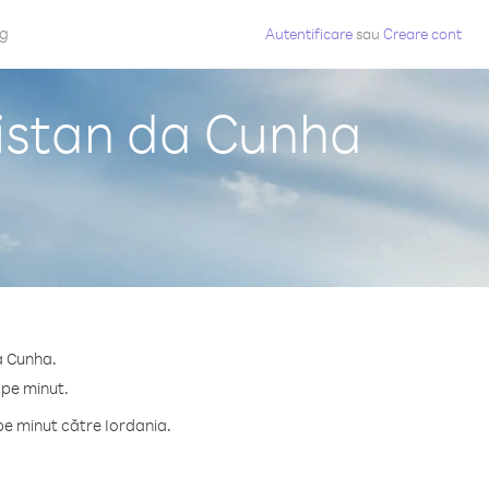
og
Autentificare
sau
Creare cont
ristan da Cunha
a Cunha.
 pe minut.
pe minut către Iordania.