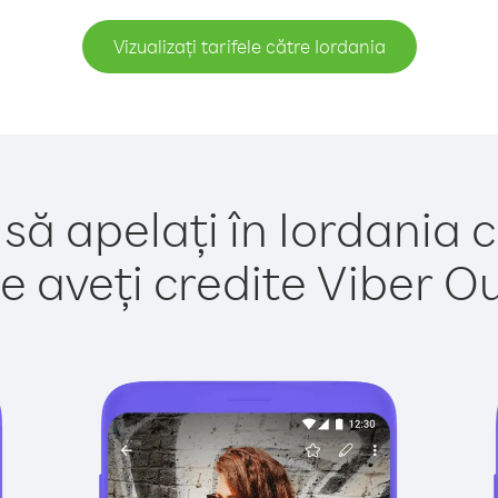
Vizualizați tarifele către Iordania
să apelați în Iordania 
e aveți credite Viber Out