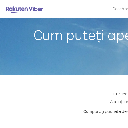
Descăr
Cum puteți ape
Cu Vibe
Apelați o
Cumpărați pachete de cr