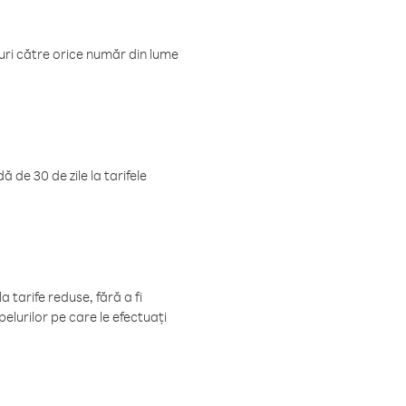
luri către orice număr din lume
 de 30 de zile la tarifele
 tarife reduse, fără a fi
elurilor pe care le efectuați