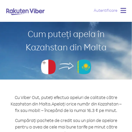
Autentificare
Togg
navig
Cum puteți apela în
Kazahstan din Malta
Cu Viber Out, puteți efectua apeluri de calitate către
Kazahstan din Malta.
Apelați orice număr din Kazahstan –
fix sau mobil! – începând de la numai 16.3 ¢ pe minut.
Cumpărați pachete de credit sau un plan de apelare
pentru a avea de cele mai bune tarife pe minut către