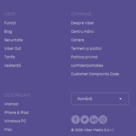
VIBER
COMPANIE
Funcții
Despre Viber
Blog
Centru mărci
Securitate
Cariere
Viber Out
Termeni și politici
Tarife
Politica privind
Asistență
confidențialitatea
Customer Complaints Code
DESCĂRCARE
Română
Android
iPhone & iPad
Windows PC
Mac
©
2026
Viber Media S.à r.l.