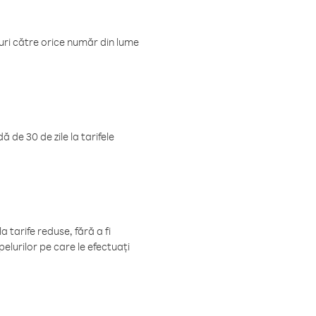
luri către orice număr din lume
 de 30 de zile la tarifele
 tarife reduse, fără a fi
elurilor pe care le efectuați