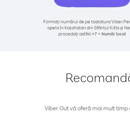
Formați numărul de pe tastatura Viber.
Pen
apela în Kazahstan din Sfântul Kitts și Ne
procedați astfel:
+
+
7
Număr local
Recomandăr
Viber Out vă oferă mai mult timp d