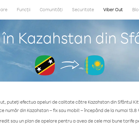
care
Funcții
Comunități
Securitate
Viber Out
Bl
în Kazahstan din Sfân
ut, puteți efectua apeluri de calitate către Kazahstan din Sfântul Kitt
ice număr din Kazahstan – fix sau mobil! – începând de la numai 13.8 
dit sau un plan de apelare pentru a avea de cele mai bune tarife 