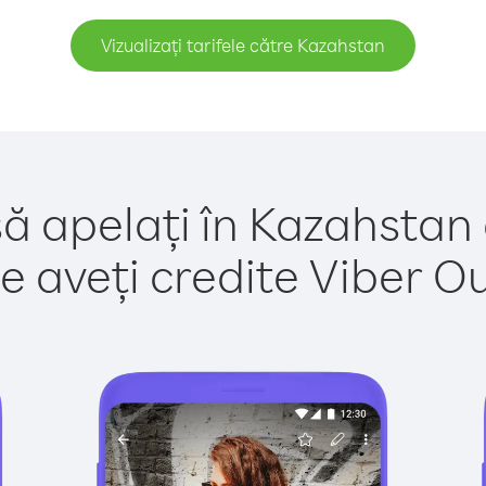
Vizualizați tarifele către Kazahstan
să apelați în Kazahstan 
e aveți credite Viber Out