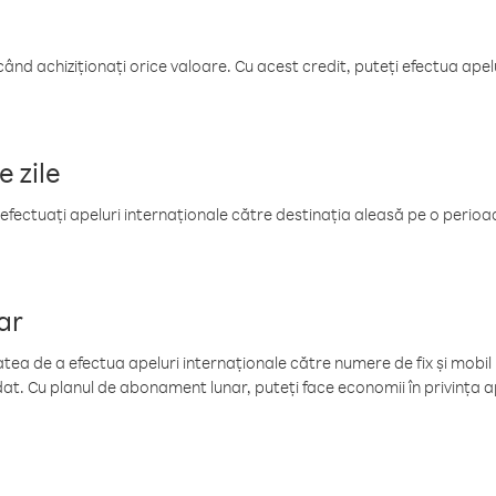
când achiziționați orice valoare. Cu acest credit, puteți efectua ape
e zile
efectuați apeluri internaționale către destinația aleasă pe o perioadă
ar
tea de a efectua apeluri internaționale către numere de fix și mobil la
at. Cu planul de abonament lunar, puteți face economii în privința ap