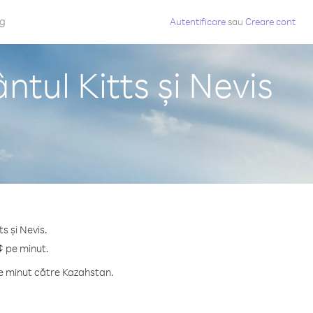
og
Autentificare
sau
Creare cont
tul Kitts și Nevis
s și Nevis.
¢ pe minut.
pe minut către Kazahstan.