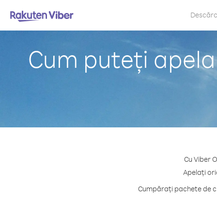
Descăr
Cum puteți apela 
Cu Viber O
Apelați or
Cumpărați pachete de cre