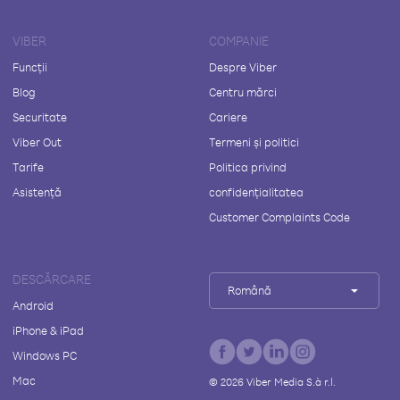
VIBER
COMPANIE
Funcții
Despre Viber
Blog
Centru mărci
Securitate
Cariere
Viber Out
Termeni și politici
Tarife
Politica privind
Asistență
confidențialitatea
Customer Complaints Code
DESCĂRCARE
Română
Android
iPhone & iPad
Windows PC
Mac
©
2026
Viber Media S.à r.l.