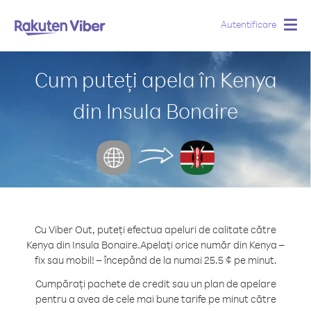
Autentificare
Togg
navig
Cum puteți apela în Kenya
din Insula Bonaire
Cu Viber Out, puteți efectua apeluri de calitate către
Kenya din Insula Bonaire.
Apelați orice număr din Kenya –
fix sau mobil! – începând de la numai 25.5 ¢ pe minut.
Cumpărați pachete de credit sau un plan de apelare
pentru a avea de cele mai bune tarife pe minut către