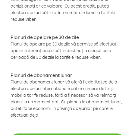
achiziționați orice valoare. Cu acest credit, puteți
efectua apeluri către orice număr din lume la tarifele
reduse Viber.
Planuri de apelare pe 30 de zile
Planul de apelare pe 30 de zile vă permite să efectuați
apeluri internaționale către destinația aleasă pe o
perioadă de 30 de zile la tarifele reduse Viber.
Planuri de abonament lunar
Planul de abonament lunar vă oferă flexibilitatea de a
efectua apeluri internaționale către numere de fix și
mobil la tarife reduse, fără a fi necesar să vă reînnoiți
planul la un moment dat. Cu planul de abonament lunar,
puteți face economii în privința apelurilor pe care le
efectuați deja