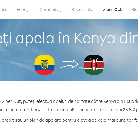
care
Funcții
Comunități
Securitate
Viber Out
Bl
ți apela în Kenya di
 Viber Out, puteți efectua apeluri de calitate către Kenya din Ecuad
orice număr din Kenya – fix sau mobil! – începând de la numai 25.5 ¢ 
credit sau un plan de apelare pentru a avea de cele mai bune tarife