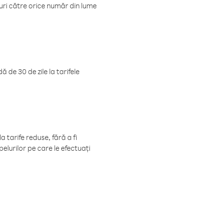
luri către orice număr din lume
 de 30 de zile la tarifele
 tarife reduse, fără a fi
elurilor pe care le efectuați