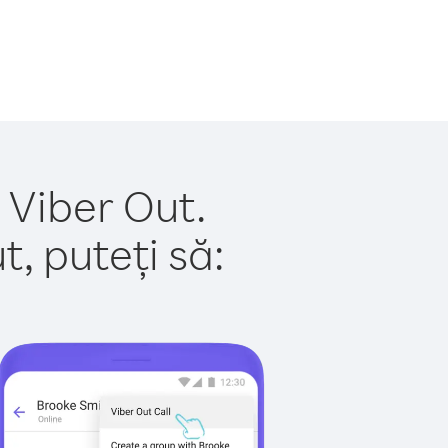
 Viber Out.
, puteți să: