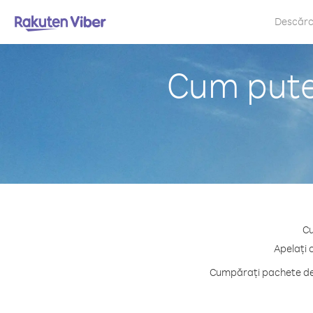
Descăr
Cum pute
Cu
Apelați 
Cumpărați pachete de 