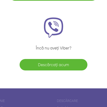
Încă nu aveți Viber?
Descărcați acum
NIE
DESCĂRCARE