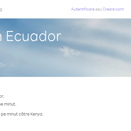
og
Autentificare
sau
Creare cont
n Ecuador
or.
pe minut.
 pe minut către Kenya.