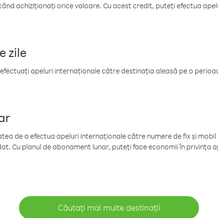
când achiziționați orice valoare. Cu acest credit, puteți efectua ape
e zile
efectuați apeluri internaționale către destinația aleasă pe o perioadă
ar
tea de a efectua apeluri internaționale către numere de fix și mobil la
at. Cu planul de abonament lunar, puteți face economii în privința ap
Căutați mai multe destinații