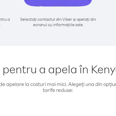
tru a
Selectați contactul din Viber și apelați din
i
ecranul cu informațiile sale
pentru a apela în Keny
e apelare la costuri mai mici. Alegeți una din opțiuni
tarife reduse: