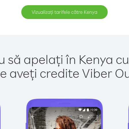
Vizualizați tarifele către Kenya
u să apelați în Kenya cu
e aveți credite Viber Out