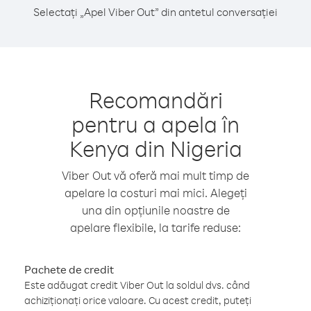
Selectați „Apel Viber Out” din antetul conversației
Recomandări
pentru a apela în
Kenya din Nigeria
Viber Out vă oferă mai mult timp de
apelare la costuri mai mici. Alegeți
una din opțiunile noastre de
apelare flexibile, la tarife reduse:
Pachete de credit
Este adăugat credit Viber Out la soldul dvs. când
achiziționați orice valoare. Cu acest credit, puteți