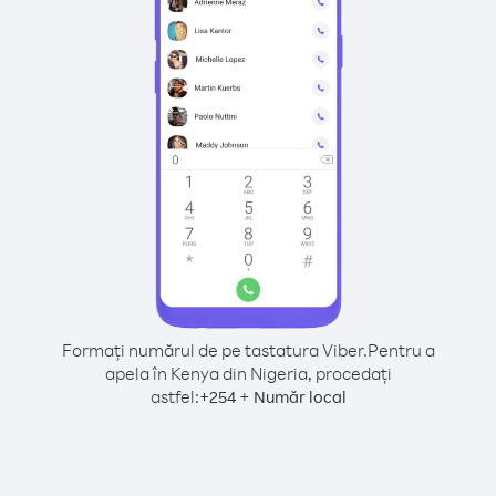
Formați numărul de pe tastatura Viber.
Pentru a
apela în Kenya din Nigeria, procedați
astfel:
+
+
254
Număr local