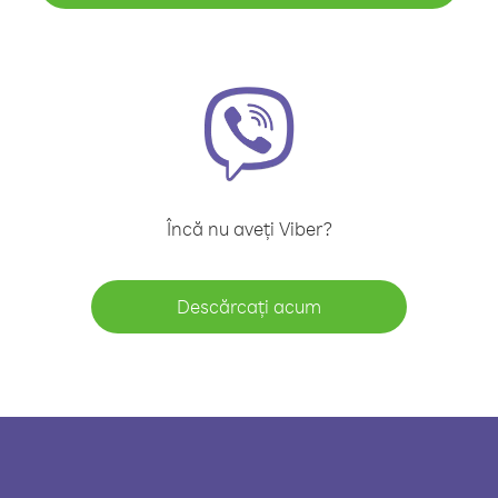
Încă nu aveți Viber?
Descărcați acum