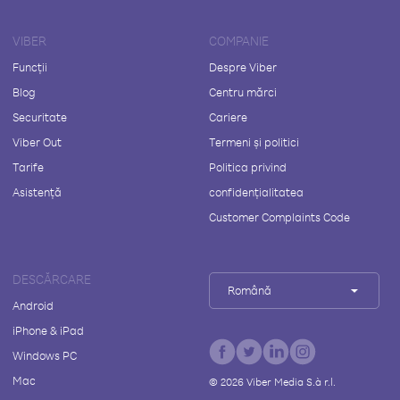
VIBER
COMPANIE
Funcții
Despre Viber
Blog
Centru mărci
Securitate
Cariere
Viber Out
Termeni și politici
Tarife
Politica privind
Asistență
confidențialitatea
Customer Complaints Code
DESCĂRCARE
Română
Android
iPhone & iPad
Windows PC
Mac
©
2026
Viber Media S.à r.l.