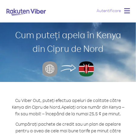
Autentificare
Togg
navig
Cum puteți apela în Kenya
din Cipru de Nord
Cu Viber Out, puteți efectua apeluri de calitate către
Kenya din Cipru de Nord.
Apelați orice număr din Kenya –
fix sau mobil! – începând de la numai 25.5 ¢ pe minut.
Cumpărați pachete de credit sau un plan de apelare
pentru a avea de cele mai bune tarife pe minut către