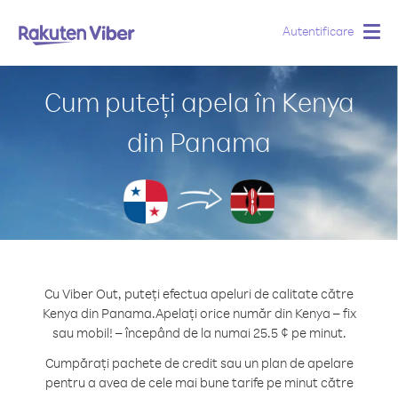
Autentificare
Togg
navig
Cum puteți apela în Kenya
din Panama
Cu Viber Out, puteți efectua apeluri de calitate către
Kenya din Panama.
Apelați orice număr din Kenya – fix
sau mobil! – începând de la numai 25.5 ¢ pe minut.
Cumpărați pachete de credit sau un plan de apelare
pentru a avea de cele mai bune tarife pe minut către