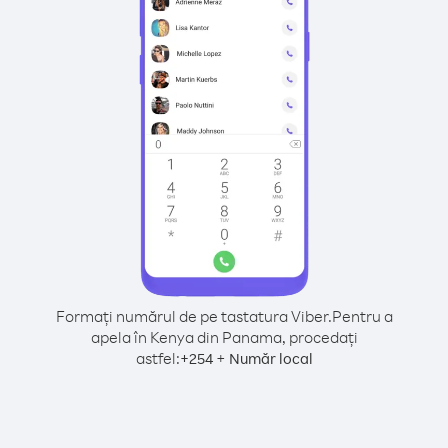
Formați numărul de pe tastatura Viber.
Pentru a
apela în Kenya din Panama, procedați
astfel:
+
+
254
Număr local