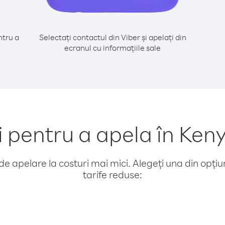
tru a
Selectați contactul din Viber și apelați din
i
ecranul cu informațiile sale
pentru a apela în Keny
e apelare la costuri mai mici. Alegeți una din opțiuni
tarife reduse: