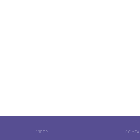
VIBER
COMPA