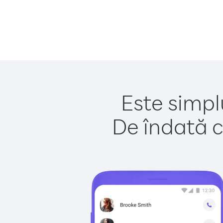
Este simpl
De îndată c