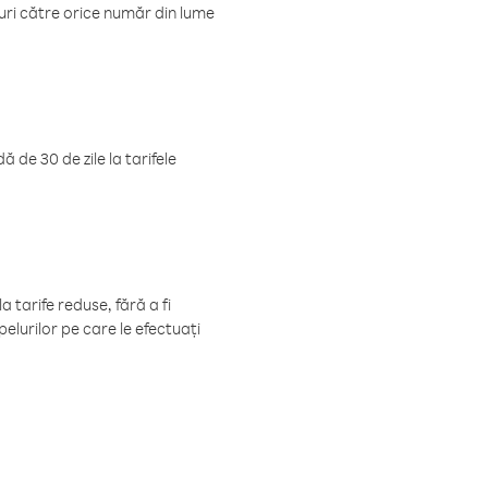
luri către orice număr din lume
 de 30 de zile la tarifele
 tarife reduse, fără a fi
elurilor pe care le efectuați