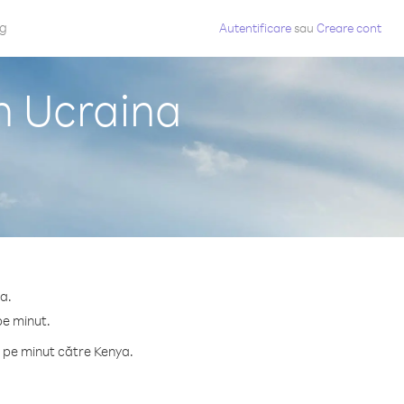
og
Autentificare
sau
Creare cont
n Ucraina
na.
pe minut.
 pe minut către Kenya.