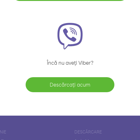
Încă nu aveți Viber?
Descărcați acum
NIE
DESCĂRCARE