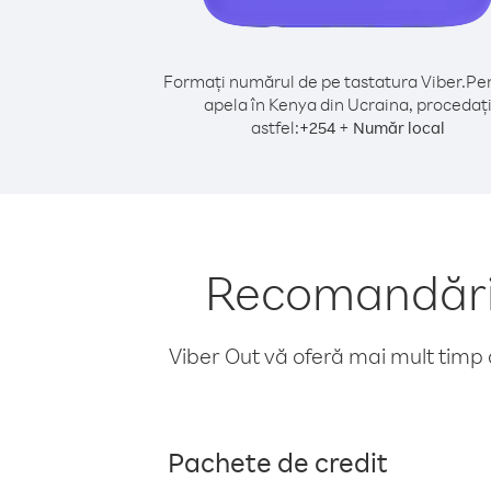
Formați numărul de pe tastatura Viber.
Pen
apela în Kenya din Ucraina, procedaț
astfel:
+
+
254
Număr local
Recomandări 
Viber Out vă oferă mai mult timp d
Pachete de credit