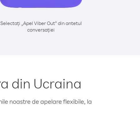
Selectați „Apel Viber Out” din antetul
conversației
a din Ucraina
le noastre de apelare flexibile, la