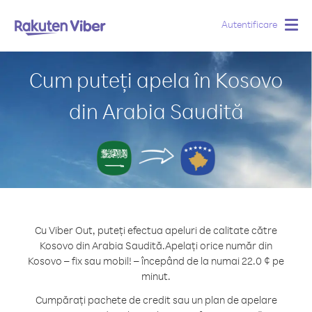
Autentificare
Togg
navig
Cum puteți apela în Kosovo
din Arabia Saudită
Cu Viber Out, puteți efectua apeluri de calitate către
Kosovo din Arabia Saudită.
Apelați orice număr din
Kosovo – fix sau mobil! – începând de la numai 22.0 ¢ pe
minut.
Cumpărați pachete de credit sau un plan de apelare