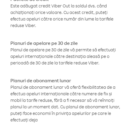
Este adăugat credit Viber Out la soldul dvs. când
achiziționați orice valoare. Cu acest credit, puteți
efectua apeluri către orice număr din lume la tarifele
reduse Viber.
Planuri de apelare pe 30 de zile
Planul de apelare pe 30 de zile vă permite să efectuați
apeluri internaționale către destinația aleasă pe o
perioadă de 30 de zile la tarifele reduse Viber.
Planuri de abonament lunar
Planul de abonament lunar vă oferă flexibilitatea de a
efectua apeluri internaționale către numere de fix și
mobil la tarife reduse, fără a fi necesar să vă reînnoiți
planul la un moment dat. Cu planul de abonament lunar,
puteți face economii în privința apelurilor pe care le
efectuați deja