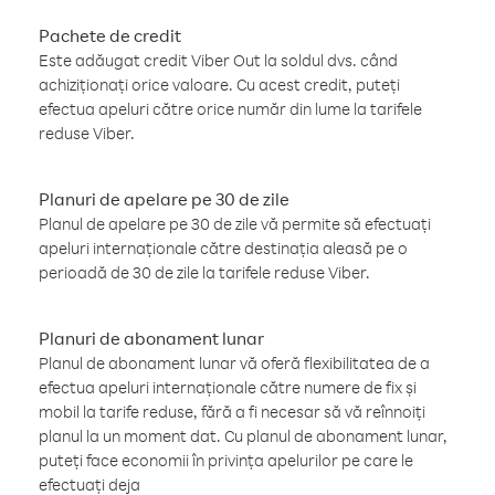
Pachete de credit
Este adăugat credit Viber Out la soldul dvs. când
achiziționați orice valoare. Cu acest credit, puteți
efectua apeluri către orice număr din lume la tarifele
reduse Viber.
Planuri de apelare pe 30 de zile
Planul de apelare pe 30 de zile vă permite să efectuați
apeluri internaționale către destinația aleasă pe o
perioadă de 30 de zile la tarifele reduse Viber.
Planuri de abonament lunar
Planul de abonament lunar vă oferă flexibilitatea de a
efectua apeluri internaționale către numere de fix și
mobil la tarife reduse, fără a fi necesar să vă reînnoiți
planul la un moment dat. Cu planul de abonament lunar,
puteți face economii în privința apelurilor pe care le
efectuați deja