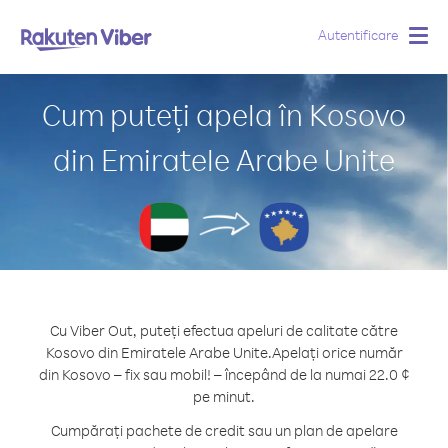
Autentificare
Togg
navig
Cum puteți apela în Kosovo
din Emiratele Arabe Unite
Cu Viber Out, puteți efectua apeluri de calitate către
Kosovo din Emiratele Arabe Unite.
Apelați orice număr
din Kosovo – fix sau mobil! – începând de la numai 22.0 ¢
pe minut.
Cumpărați pachete de credit sau un plan de apelare