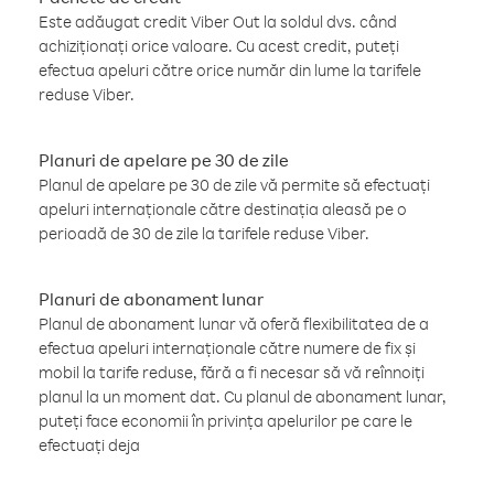
Este adăugat credit Viber Out la soldul dvs. când
achiziționați orice valoare. Cu acest credit, puteți
efectua apeluri către orice număr din lume la tarifele
reduse Viber.
Planuri de apelare pe 30 de zile
Planul de apelare pe 30 de zile vă permite să efectuați
apeluri internaționale către destinația aleasă pe o
perioadă de 30 de zile la tarifele reduse Viber.
Planuri de abonament lunar
Planul de abonament lunar vă oferă flexibilitatea de a
efectua apeluri internaționale către numere de fix și
mobil la tarife reduse, fără a fi necesar să vă reînnoiți
planul la un moment dat. Cu planul de abonament lunar,
puteți face economii în privința apelurilor pe care le
efectuați deja