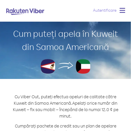
Autentificare
Togg
navig
Cum puteți apela în Kuweit
din Samoa Americană
Cu Viber Out, puteți efectua apeluri de calitate către
Kuweit din Samoa Americană.
Apelați orice număr din
Kuweit – fix sau mobil! – începând de la numai 12.0 ¢ pe
minut.
Cumpărați pachete de credit sau un plan de apelare