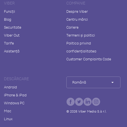
VIBER
COMPANIE
Funcții
Despre Viber
Blog
Centru mărci
Securitate
Cariere
Viber Out
Termeni și politici
Tarife
Politica privind
Asistență
confidențialitatea
Customer Complaints Code
DESCĂRCARE
Română
Android
iPhone & iPad
Windows PC
Mac
©
2026
Viber Media S.à r.l.
Linux