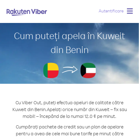
Autentificare
Togg
navig
Cum puteți apela în Kuweit
din Benin
Cu Viber Out, puteți efectua apeluri de calitate către
Kuweit din Benin.
Apelați orice număr din Kuweit – fix sau
mobil! – începând de la numai 12.0 ¢ pe minut.
Cumpărați pachete de credit sau un plan de apelare
pentru a avea de cele mai bune tarife pe minut către