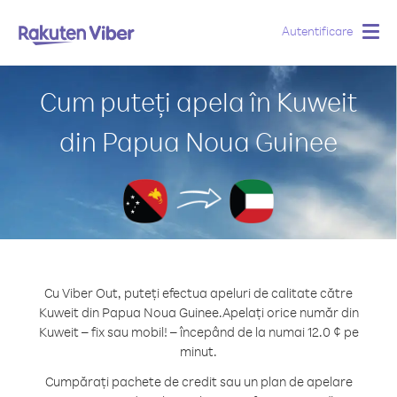
Autentificare
Togg
navig
Cum puteți apela în Kuweit
din Papua Noua Guinee
Cu Viber Out, puteți efectua apeluri de calitate către
Kuweit din Papua Noua Guinee.
Apelați orice număr din
Kuweit – fix sau mobil! – începând de la numai 12.0 ¢ pe
minut.
Cumpărați pachete de credit sau un plan de apelare