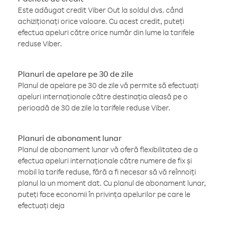
Este adăugat credit Viber Out la soldul dvs. când
achiziționați orice valoare. Cu acest credit, puteți
efectua apeluri către orice număr din lume la tarifele
reduse Viber.
Planuri de apelare pe 30 de zile
Planul de apelare pe 30 de zile vă permite să efectuați
apeluri internaționale către destinația aleasă pe o
perioadă de 30 de zile la tarifele reduse Viber.
Planuri de abonament lunar
Planul de abonament lunar vă oferă flexibilitatea de a
efectua apeluri internaționale către numere de fix și
mobil la tarife reduse, fără a fi necesar să vă reînnoiți
planul la un moment dat. Cu planul de abonament lunar,
puteți face economii în privința apelurilor pe care le
efectuați deja